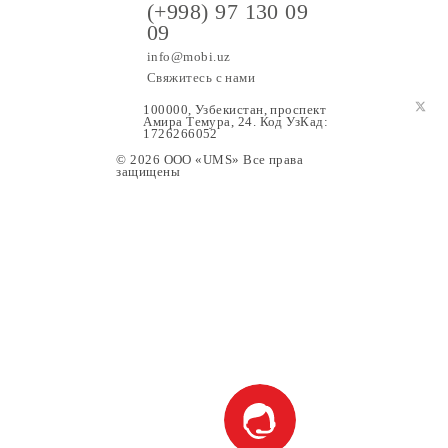
(+998) 97 130 09
09
info@mobi.uz
Свяжитесь с нами
100000, Узбекистан, проспе
Амира Темура, 24. Код УзК
1726266052
© 2026 OOO «UMS» Все права
защищены
ание