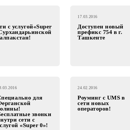
17.03.2016
и сети с услугой«Super
Доступен
ской, Сурхандарьинской
префикс 7
Каракалпакстан!
Ташкент
03.03.2016
24.02.2016
Специально для
Роуминг 
Ферганской
сети нов