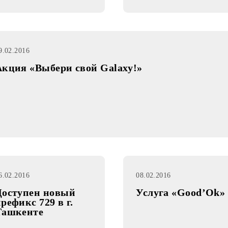
долины!
оператор
Бесплатные звонки
внутри сети с
услугой «Super 0»!
19.02.2016
Акция «Выбери свой Galaxy!»