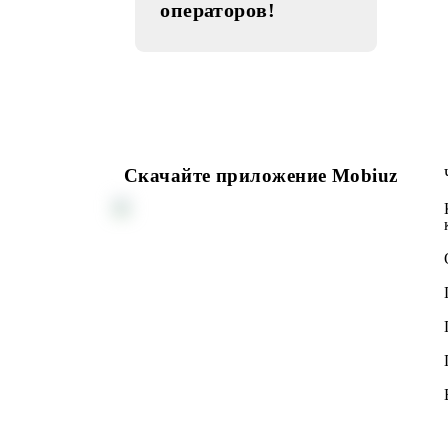
04.01.2016
Роуминг с UMS в
сети новых
операторов!
Скачайте приложение Mobiuz