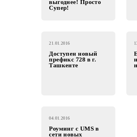
17.02.2016
Новый тариф
«Super Optima»!
Еще лучше, еще
больше, еще
выгоднее! Просто
Супер!
21.01.2016
Доступен новый
префикс 728 в г.
Ташкенте