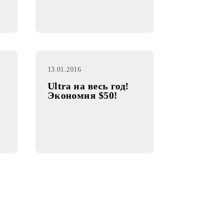
03.02.2016
Good’Ok»
SMS-Викторина
«Yangi iPhone»!
13.01.2016
без
Ultra на весь год!
еперь еще
Экономия $50!
!
й план
ear на