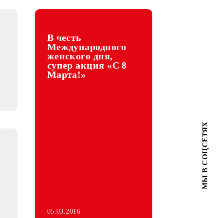
В честь
 новый
Международного
54 в г.
женского дня,
е
супер акция «С 8
Марта!»
с UMS в
ых