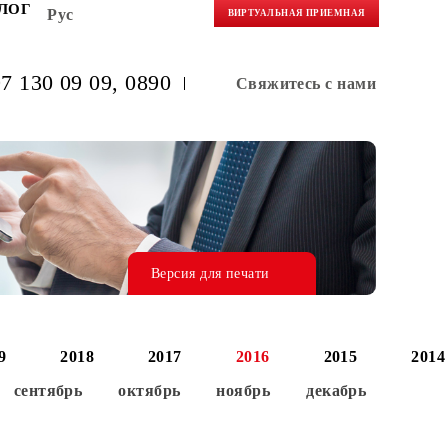
НЕРАМ
БЛОГ
Рус
ВИРТУАЛЬНАЯ 
(+998) 97 130 09 09
, 0890
Свяжитес
Версия для печати
0
2019
2018
2017
2016
август
сентябрь
октябрь
ноябрь