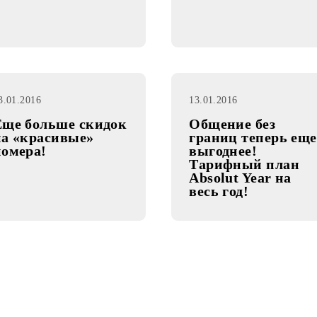
16.02.2016
08.02.2016
Доступен новый
Услуга «
префикс 729 в г.
Ташкенте
13.01.2016
13.01.2016
Еще больше скидок
Общение 
на «красивые»
границ т
номера!
выгоднее
Тарифны
Absolut Y