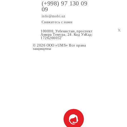
(+998) 97 130 09
09
info@mobi.uz
Свяжитесь с нами
100000, Узбекистан, проспе
Амира Темура, 24. Код УзК
1726266052
© 2026 OOO «UMS» Все права
защищены
ание