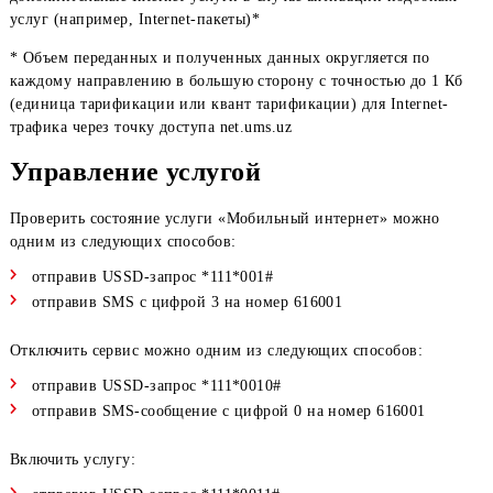
Активация —
0 сум
Абонентская плата за услугу —
0,00 сум/день
.
Internet-трафик тарифицируется в соответствии с установл
у абонента тарифным планом либо по тарифам на
дополнительные Internet-услуги в случае активации подобн
услуг (например, Internet-пакеты)*
* Объем переданных и полученных данных округляется по
каждому направлению в большую сторону с точностью до 1
(единица тарификации или квант тарификации) для Internet
трафика через точку доступа net.ums.uz
Управление услугой
Проверить состояние услуги «Мобильный интернет» можно
одним из следующих способов:
отправив USSD-запрос *111*001#