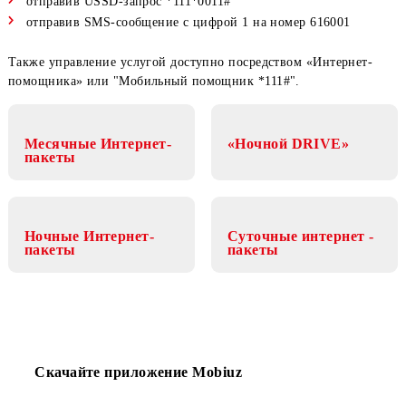
отправив SMS с цифрой 3 на номер 616001
Отключить сервис можно одним из следующих способов:
отправив USSD-запрос *111*0010#
отправив SMS-сообщение с цифрой 0 на номер 616001
Включить услугу:
отправив USSD-запрос *111*0011#
отправив SMS-сообщение с цифрой 1 на номер 616001
Также управление услугой доступно посредством «Интерне
помощника» или "Мобильный помощник *111#".
Месячные Интернет-
«Ночной DRIVE»
пакеты