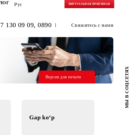
НЕРАМ
БЛОГ
Рус
ВИРТУАЛЬНАЯ 
(+998) 97 130 09 09
, 0890
Свяжитес
Версия для печати
MS
Gap ko‘p