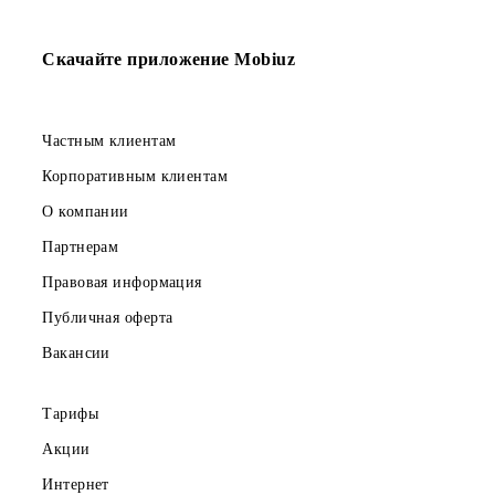
Telegram, Instagram, Facebook, Facebook messenger
UNLIM минут
по Узбекистану в месяц
5 000 SMS
в месяц
150 000 сум
Абонентская плата в месяц
Все условия
Выбрать
Скачайте приложение Mobiuz
Частным клиентам
Корпоративным клиентам