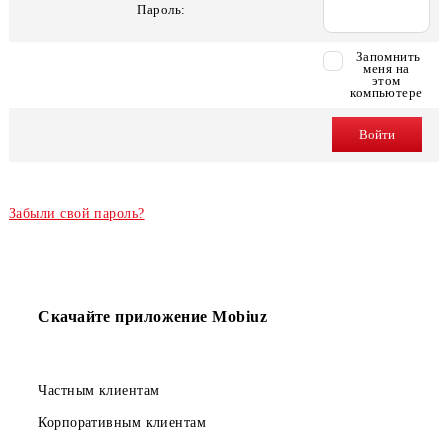
Пароль:
Запомн
меня н
этом
компьют
Забыли свой пароль?
Скачайте приложение Mobiuz