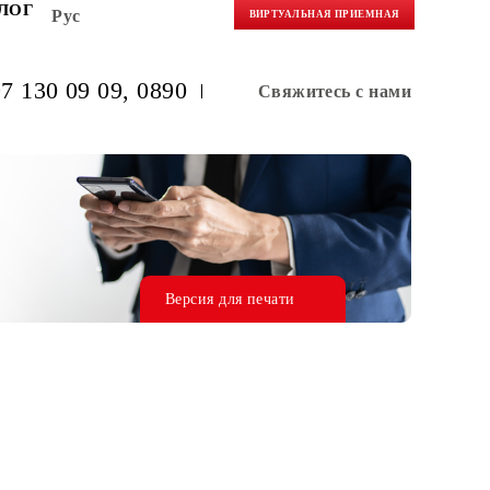
НЕРАМ
БЛОГ
Рус
ВИРТУАЛЬНАЯ 
(+998) 97 130 09 09
, 0890
Свяжитес
Версия для печати