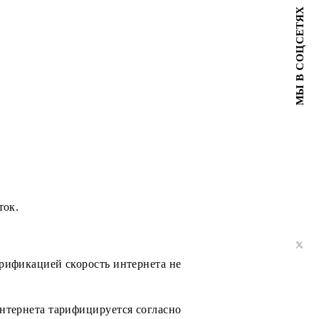
тр .
ечение 1 суток.