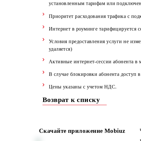
При пользовании сервисами мобил
ограничивается до 1 Мбит/с.
Срок действия услуги - сутки с 
установленным тарифам или под
Приоритет расходования трафика
Интернет в роуминге тарифициру
Условия предоставления услуги н
удаляется)
Активные интернет-сессии абоне
В случае блокировки абонента до
Цены указаны с учетом НДС.