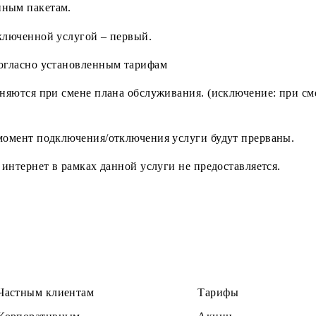
ьного ТВ, Mobicinema, Mobi music и других ресурсов 
момента подключения. По истечению срока действия ра
ключенным пакетам.
 с подключенной услугой – первый.
ется согласно установленным тарифам
е изменяются при смене плана обслуживания. (исключен
нта в момент подключения/отключения услуги будут п
ступ в интернет в рамках данной услуги не предоставл