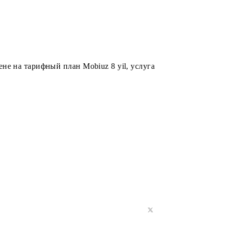
с нулевой тарификацией скорость интернета не
сходование интернета тарифицируется согласно
ие: при смене на тарифный план Mobiuz 8 yil, услуга
рерваны.
яется.