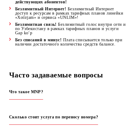
Почему стоит выбрать
Mobiuz
Широкая зона покрытия сети!
Мобильное приложение для удобного управления
вашим номером!
Меняйте тариф, подключайте услуг
пополняйте счет, участвуйте в программе лояльности!
Регулярные бонусы и акции для новых и
действующих абонентов!
Безлимитный Интернет!
Безлимитный Интернет
доступ к ресурсам в рамках тарифных планов линейк
«Xotirjam» и сервиса «UNLIM»!
Безлимитная связь!
Безлимитный голос внутри сети
по Узбекистану в рамках тарифных планов и услуги
Gap ko‘p
Без списаний в минус!
Плата списывается только пр
наличии достаточного количества средств балансе.
Часто задаваемые вопросы