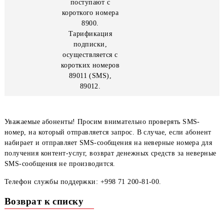
отправить «Stop»
на короткий номер
8900 или
посредством
USSD-запроса на
короткий номер
*8900*0#.
Информационные
SMS-сообщения
поступают с
короткого номера
8900.
Тарификация
подписки,
осуществляется с
коротких номеров
89011 (SMS),
89012.