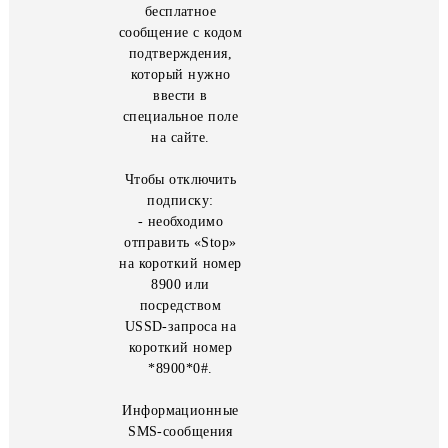
http://mobimoon.uz/
или приложение
«MobiMoon» ,
нажать на
активную кнопку
на web-странице
(Landing page),
после чего Вам
поступит
бесплатное
сообщение с кодом
подтверждения,
который нужно
ввести в
специальное поле
на сайте.
Чтобы отключить
подписку:
- необходимо