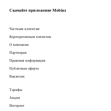
Уважаемые абоненты! Просим внимательно проверять SMS-
номер, на который отправляется запрос. В случае, если абон
набирает и отправляет SMS-сообщения на неверные номера 
получения контент-услуг, возврат денежных средств за нев
SMS-сообщения не производится.
Телефон службы поддержки: +998 71 200-81-00.
Возврат к списку
Скачайте приложение Mobiuz
Частным клиентам