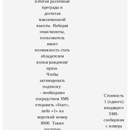
market. Участвуя в
игре, пользователь
управляет
воздушным шаром
избегая различные
преграды и
достигая
максимальной
высоты. Набирая
очки/монеты,
пользователь
имеет
возможность стать
обладателем
вознаграждения/
приза.
Чтобы
активировать
подписку: