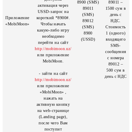
- необходимо
Стоим
посредством SMS
1 (одн
отправить «Start»,
входя
либо «1» на
SMS
короткий номер
сообщ
8900. Также
с ном
доступна
8900 (SMS)
89011
активация через
89011
1500 с
USSD-запрос на
(SMS)
день
Приложение
короткий *8900#.
89012
НДС
«MobiMoon»
Чтобы начать
(SMS)
Стоим
какую-либо игру
8900
1 (одн
необходимо
(USSD)
входя
перейти на сайт
SMS
http://mobimoon.uz/
сообщ
или приложение
с ном
MobiMoon.
89012
500 су
- зайти на сайт
день с