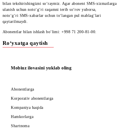
xabarlar 8900 qisqa
raqamidan kelib
tushadi .
Obunani narxlash
89011 (SMS), 89012
qisqa raqamlaridan
amalga oshiriladi.
Hurmatli abonentlar! So‘rov yuborilayotgan
SMS-raqamni
diqqa
bilan tekshirishingizni so‘raymiz. Agar abonent
SMS-xizmatlarg
ulanish uchun noto‘g‘ri raqamni terib so‘rov yuborsa,
noto‘g‘ri
SMS-xabarlar
uchun to‘langan pul mablag‘lari
qaytarilmaydi.
Abonentlar bilan ishlash bo‘limi: +99
8 71 200-81-00
.
Ro‘yxatga qaytish