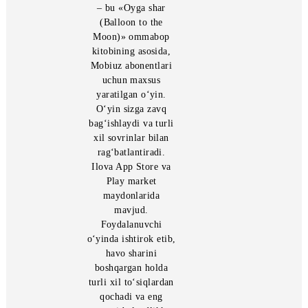
«MobiMoon» ilovasi
– bu «Oyga shar
(Balloon to the
Moon)» ommabop
kitobining asosida,
Mobiuz abonentlari
uchun maxsus
yaratilgan o‘yin.
O‘yin sizga zavq
bag‘ishlaydi va turli
xil sovrinlar bilan
rag‘batlantiradi.
Ilova App Store va
Play market
maydonlarida
mavjud.
Foydalanuvchi
o‘yinda ishtirok etib,