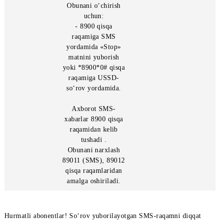
(Landing page) faol
tugmani bosing,
keyin Sizga saytdagi
maxsus maydonga
kiritish kerak
bo‘lgan tasdiqlash
kodili bepul xabar
keladi .
Obunani o‘chirish
uchun:
- 8900 qisqa
raqamiga SMS
yordamida «Stop»
matnini yuborish
yoki *8900*0# qisqa
raqamiga USSD-
so‘rov yordamida.
Axborot SMS-