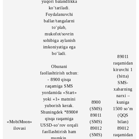
havo sharini
boshqargan holda
turli xil to‘siqlardan
qochadi va eng
yuqori balandlikka
ko‘tariladi.
Foydalanuvchi
ballar/tangalarni
to‘plab,
mukofot/sovrin
sohibiga aylanish
imkoniyatiga ega
bo‘ladi.
890
raqam
Obunani
kiruvc
faollashtirish uchun:
(bit
- 8900 qisqa
SM
raqamiga SMS
xabar
yordamida «Start»
narx