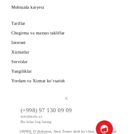
Mobiuz ilovasini yuklab oling
Abonentlarga
Korporativ abonentlarga
Kompaniya haqida
Hamkorlarga
Shartnoma
Mobiuzda karyera
Tariflar
Chegirma va maxsus takliflar