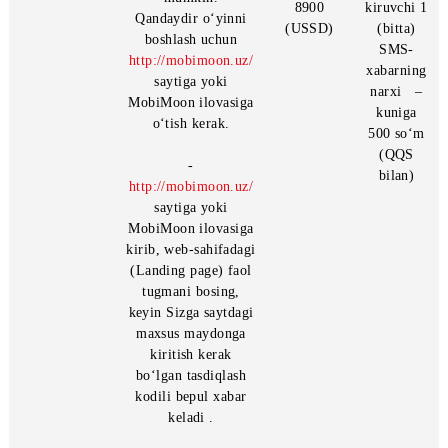
yoki «1» matnini
8900
kun
yuborish kerak.
(SMS)
1500 
Shuningdek *8900#
89011
(Q
qisqa raqamiga
«MobiMoon»
(SMS)
bila
USSD-so‘rov orqali
ilovasi
89012
890
faollashtirish ham
(SMS)
raqam
mumkin.
8900
kiruvc
Qandaydir o‘yinni
(USSD)
(bit
boshlash uchun
SM
http://mobimoon.uz/
xabar
saytiga yoki
narx
MobiMoon ilovasiga
kun
o‘tish kerak.
500 
(Q
-
bila
http://mobimoon.uz/
saytiga yoki
MobiMoon ilovasiga
kirib, web-sahifadagi