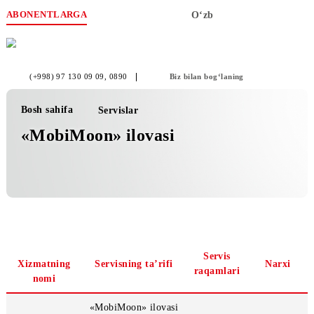
ABONENTLARGA
O‘zb
(+998) 97 130 09 09
, 0890
Biz bilan bog‘laning
Bosh sahifa
Servislar
«MobiMoon» ilovasi
Servis
Xizmatning
Servisning ta’rifi
Nar
raqamlari
nomi