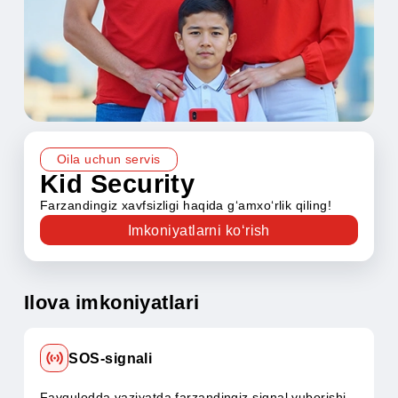
Oila uchun servis
Kid Security
Farzandingiz xavfsizligi haqida g‘amxo‘rlik qiling!
Imkoniyatlarni ko‘rish
Ilova imkoniyatlari