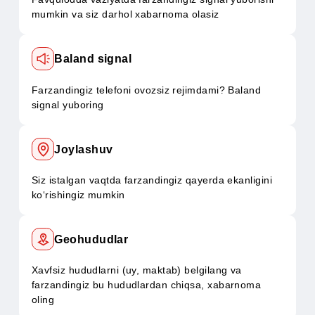
SOS-signali
Favqulodda vaziyatda farzandingiz signal yuborishi
mumkin va siz darhol xabarnoma olasiz
Baland signal
Farzandingiz telefoni ovozsiz rejimdami? Baland
signal yuboring
Joylashuv
Siz istalgan vaqtda farzandingiz qayerda ekanligini
ko‘rishingiz mumkin