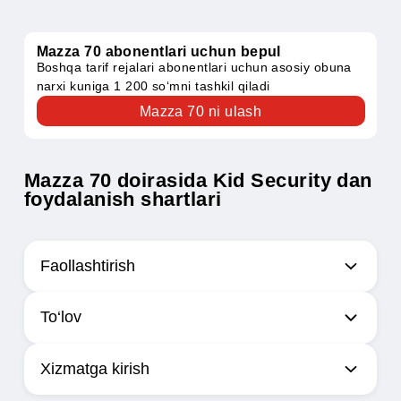
Публикация от Mobiuz | 🗼Innovatsiyalar bilan aloqa! (@mobiuz.uzbekistan)
Obuna narxi
Mazza 70 abonentlari uchun bepul
Boshqa tarif rejalari abonentlari uchun asosiy obuna
narxi kuniga 1 200 so‘mni tashkil qiladi
Mazza 70 ni ulash