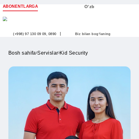
ABONENTLARGA
O‘zb
(+998) 97 130 09 09
, 0890
Biz bilan bog‘laning
Bosh sahifa
Servislar
Kid Security