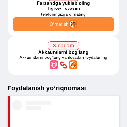
Ota-onaga yuklab oling
Kid security ilovasini
telefoningizga o‘rnating
O‘rnatish
2-qadam
Farzandga yuklab oling
Tigrow ilovasini
telefoningizga o‘rnating
O‘rnatish
3-qadam
Akkauntlarni bog‘lang
Akkauntlarni bog‘lang va ilovadan foydalaning