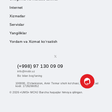
Mobiuz ilovasini yuklab oling
Agar obuna “Mazza 70” tarifiga o‘tishdan oldin
“Mazza 70” tarifidan boshqa har qanday tarifga
faollashtirilgan bo‘lsa, kundalik to‘lov ham yechib
o‘tishda Kid Security obunasi avtomatik ravishda
olinmaydi.
o‘chiriladi.
Abonentlarga
Korporativ abonentlarga
Kompaniya haqida
Hamkorlarga
Shartnoma
Mobiuzda karyera
Tariflar
Chegirma va maxsus takliflar
Internet