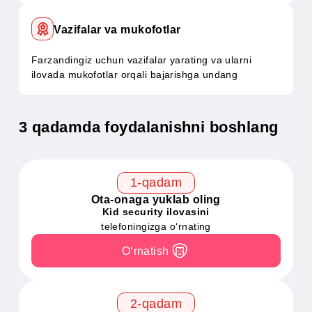
Geohududlar
Xavfsiz hududlarni (uy, maktab) belgilang va
farzandingiz bu hududlardan chiqsa, xabarnoma
oling
Vazifalar va mukofotlar
Farzandingiz uchun vazifalar yarating va ularni
ilovada mukofotlar orqali bajarishga undang
3 qadamda foydalanishni boshlang
1-qadam