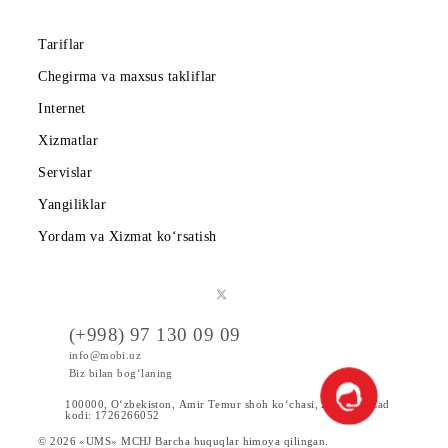
Hamkorlarga
Shartnoma
Mobiuzda karyera
Tariflar
Chegirma va maxsus takliflar
Internet
Xizmatlar
Servislar
Yangiliklar
Yordam va Xizmat ko‘rsatish