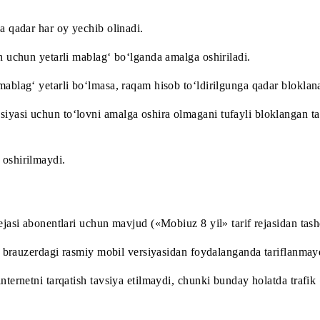
 to‘lovini yechish uchun mablag‘ mavjud bo‘lganda yoki xizm
ilguniga qadar har oy yechib olinadi.
 yechish uchun yetarli mablag‘ bo‘lganda amalga oshiriladi.
uchun mablag‘ yetarli bo‘lmasa, raqam hisob to‘ldirilgunga 
X» opsiyasi uchun to‘lovni amalga oshira olmagani tufayli 
amalga oshirilmaydi.
arif rejasi abonentlari uchun mavjud («Mobiuz 8 yil» tarif r