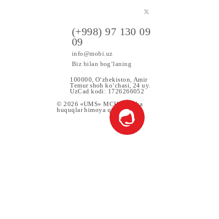
k tarif rejasiga muvofiq tariflanadi.
a maxsus
(+998) 97 130 09
09
info@mobi.uz
Biz bilan bog‘laning
100000, O‘zbekiston, Аmir
Tеmur shoh ko‘chаsi, 24 uy.
UzCad kodi: 1726266052
© 2026 «UMS» MCHJ Barcha