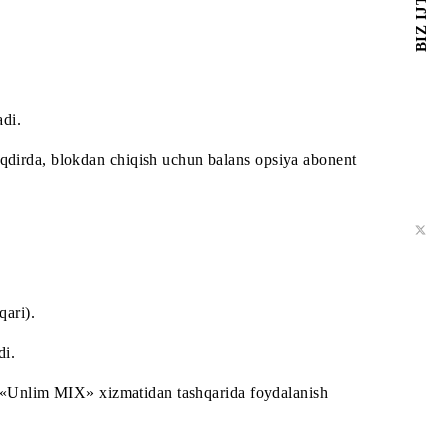
at holati faol bo‘lganda amalga oshiriladi.
qadar bloklanadi.
bloklangan taqdirda, blokdan chiqish uchun balans opsiya 
ejasidan tashqari).