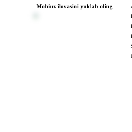
Smartfonlar fon rejimida trafik sarf qilishi mu
Barcha narxlar QQS bilan ko‘rsatilgan.
Ro‘yxatga qaytish
Mobiuz ilovasini yuklab oling