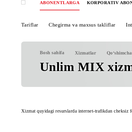
ABONENTLARGA
KORPORATIV
Tariflar
Chegirma va maxsus takliflar
Bosh sahifa
Xizmatlar
Qo‘sh
Unlim MIX xi
Xizmat quyidagi resurslarda internet-trafikdan 