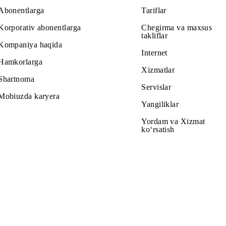
mkin (yangilanishlar, sinxronizatsiya va hokazo), bunday trafi
Abonentlarga
Tariflar
Korporativ abonentlarga
Chegirma v
takliflar
Kompaniya haqida
Internet
Hamkorlarga
Xizmatlar
Shartnoma
Servislar
Mobiuzda karyera
Yangiliklar