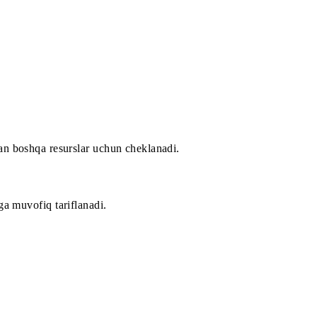
a tariflanmaydi.
 holatda trafik «Unlim MIX» xizmatidan tashqarida foydalan
 Messenger’dan boshqa resurslar uchun cheklanadi.