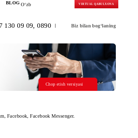
KORLARGA
BLOG
O‘zb
VIRTUAL 
(+998) 97 130 09 09
, 0890
Biz bilan b
Chop etish versiyasi
legram, Instagram, Facebook, Facebook Messenger.