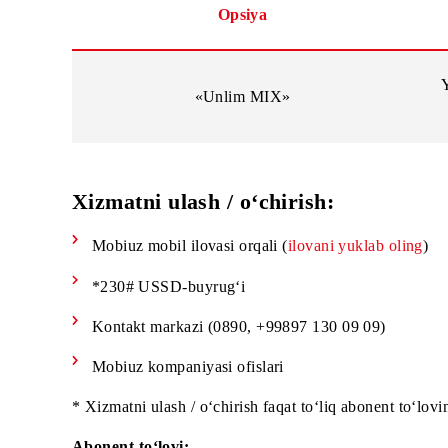
Opsiya
«Unlim MIX»
Xizmatni ulash / o‘chirish:
Mobiuz mobil ilovasi orqali (
ilovani yuklab ol
*230# USSD-buyrug‘i
Kontakt markazi (0890, +99897 130 09 09)