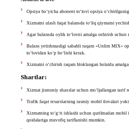
Mobiuz kompaniyasi ofislari
* Xizmatni ulash / o‘chirish faqat to‘liq abonent
Abonent to‘lovi:
Opsiya bo‘yicha abonent to‘lovi opsiya o‘chir
Xizmatni ulash faqat balansda to‘liq qiymatni
Agar balansda oylik to‘lovni amalga oshirish 
Balans yetishmasligi sababli raqam «Unlim MI
to‘lovidan ko‘p bo‘lishi kerak.
Xizmatni o‘chirish raqam bloklangan holatda 
Shartlar:
Xizmat jismoniy shaxslar uchun mo‘ljallangan t