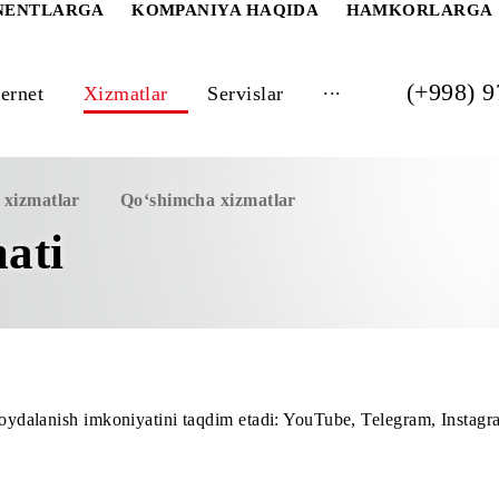
 ABONENTLARGA
KOMPANIYA HAQIDA
HAM
...
Internet
Xizmatlar
Servislar
imcha xizmatlar
Qo‘shimcha xizmatlar
zmati
cheksiz foydalanish imkoniyatini taqdim etadi: YouTube, Te