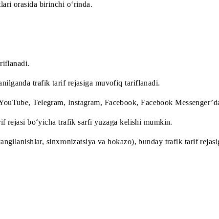
lari yoki brauzerdagi rasmiy mobil versiyasidan foydalangand
mobil internetni tarqatish tavsiya etilmaydi, chunki bunday
izmatlari orasida birinchi o‘rinda.
.
ofiq tariflanadi.
ydalanilganda trafik tarif rejasiga muvofiq tariflanadi.
ik faqat YouTube, Telegram, Instagram, Facebook, Facebook
rda tarif rejasi bo‘yicha trafik sarfi yuzaga kelishi mumkin.