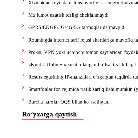
Trafik faqat resurslarning rasmiy mobil ilova
Xizmatning to‘g‘ri ishlashi uchun qurilmadan 
qoidalariga muvofiq tariflanishi mumkin.
Xizmatdan foydalanish ustuvorligi — internet-x
Ma’lumot uzatish tezligi cheklanmaydi.
GPRS/EDGE/3G/4G/5G tarmoqlarida mavjud
Roumingda internet tarif rejasi shartlariga muv
Proksi, VPN yoki uchinchi tomon saytlaridan fo
«Kunlik Unlim» xizmati ulangan bo‘lsa, tezl
Resurs egasining IP-manzillari o‘zgargan taqdi