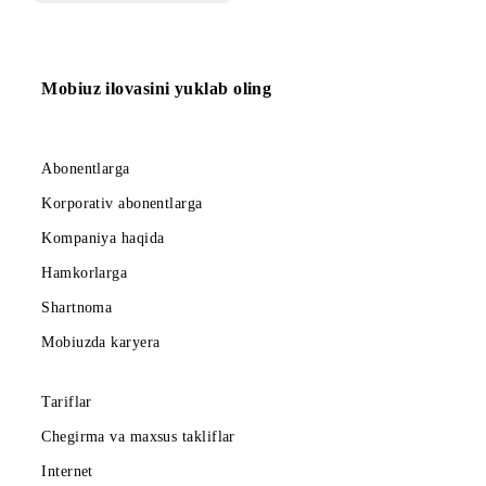
buyruqlarning qisqa
qo‘llanmasi
Mobiuz ilovasini yuklab oling
Abonentlarga
Korporativ abonentlarga
Kompaniya haqida
Hamkorlarga
Shartnoma
Mobiuzda karyera