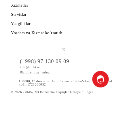
Tariflar
Chegirma va maxsus takliflar
Internet
Xizmatlar
Servislar
Yangiliklar
Yordam va Xizmat ko‘rsatish
(+998) 97 130 09 09
info@mobi.uz
Biz bilan bog‘laning
100000, O‘zbekiston, Аmir Tеmur shoh ko‘chаsi, 24 uy. UzCad
kodi: 1726266052