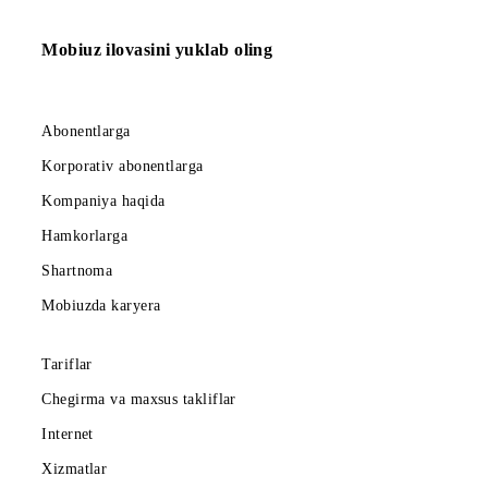
90 000 so‘m
Abonent to‘lovi oyiga
Barcha shartlar
Tanlash
Mobiuz ilovasini yuklab oling
Abonentlarga
Korporativ abonentlarga
Kompaniya haqida
Hamkorlarga