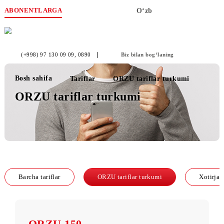
ABONENTLARGA
O‘zb
(+998) 97 130 09 09
, 0890
Biz bilan bog‘laning
Bosh sahifa
Tariflar
ORZU tariflar turkumi
ORZU tariflar turkumi
Barcha tariflar
ORZU tariflar turkumi