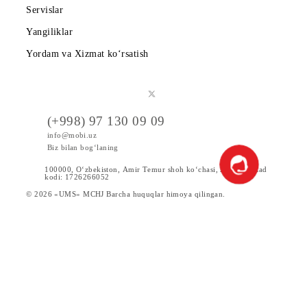
Shartnoma
Mobiuzda karyera
Tariflar
Chegirma va maxsus takliflar
Internet
Xizmatlar
Servislar
Yangiliklar
Yordam va Xizmat ko‘rsatish
(+998) 97 130 09 09