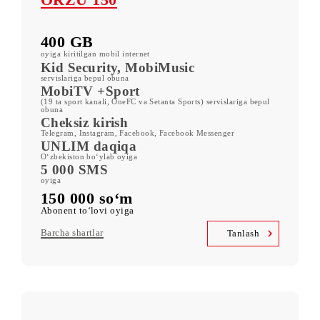
ORZU 150
400 GB
oyiga kiritilgan mobil internet
Kid Security, MobiMusic
servislariga bepul obuna
MobiTV +Sport
(19 ta sport kanali, OneFC va Setanta Sports) servislariga bepul
obuna
Cheksiz kirish
Telegram, Instagram, Facebook, Facebook Messenger
UNLIM daqiqa
O‘zbekiston bo‘ylab oyiga
5 000 SMS
oyiga
150 000 so‘m
Abonent to‘lovi oyiga
Barcha shartlar
Tanlash