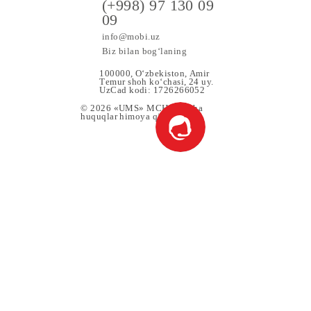
tiladi. Keyinchalik abonent amaldagi tariflarga muvofiq «TV
a maxsus
(+998) 97 130 09
09
info@mobi.uz
Biz bilan bog‘laning