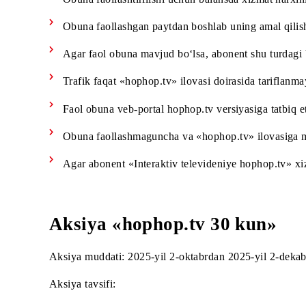
Keyin abonent o‘zini qiziqtirgan kontentni tan
Shartlar:
«Interaktiv televideniye hophop.tv» xizmatidan
Obuna faollashtirilishi uchun balansda xizmat 
Obuna faollashgan paytdan boshlab uning amal
Agar faol obuna mavjud bo‘lsa, abonent shu t
Trafik faqat «hophop.tv» ilovasi doirasida tar
Faol obuna veb-portal hophop.tv versiyasiga ta