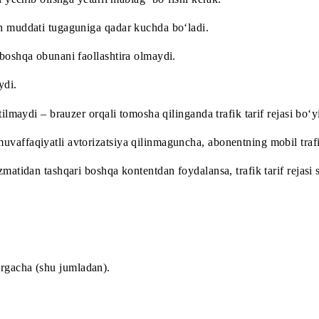
laydi va 1 kun yoki 30 kunlik obunani sotib oladi.
 foydalanish uchun «Mobil internet» xizmati yoqilgan bo‘lis
narxini yechib olishga yetarli mablag‘ bo‘lishi kerak.
 qilish muddati tugaguniga qadar kuchda bo‘ladi.
urdagi boshqa obunani faollashtira olmaydi.
iflanmaydi.
tbiq etilmaydi – brauzer orqali tomosha qilinganda trafik tar