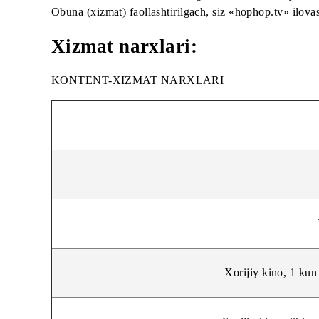
Siz obuna muddatini tanlashingiz mumkin: 1 kun
Obuna (xizmat) faollashtirilgach, siz «hophop.tv
Xizmat narxlari:
KONTENT-XIZMAT NARXLARI