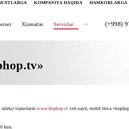
 ABONENTLARGA
KOMPANIYA HAQIDA
HAM
...
Internet
Xizmatlar
Servislar
hophop.tv»
riallar, teleko‘rsatuvlarni
www.hophop.tv
veb-sayti, mobil