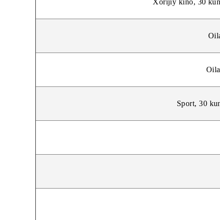
Xorijiy kino
Xorijiy kino,
Sport,