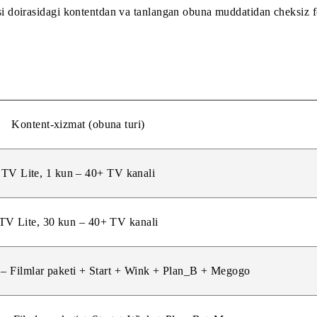
 yoki 30 kun.
» ilovasi doirasidagi kontentdan va tanlangan obuna muddat
Kontent-xizmat (obuna turi)
TV Lite, 1 kun – 40+ TV kanali
TV Lite, 30 kun – 40+ TV kanali