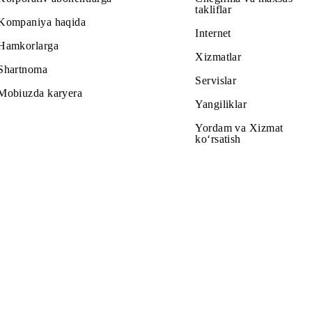
rta foydalanishi mumkin.
un» telekanallar paketiga kirish avtomatik ravishda to‘xta
 paketini pullik asosda ulashi mumkin.
romotion
Abonentlarga
Tariflar
Korporativ abonentlarga
Chegirma v
takliflar
Kompaniya haqida
Internet
Hamkorlarga
Xizmatlar