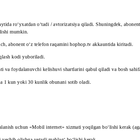
si:
details?id=tv.hophop
tv/id6469623400
p.tv/
saytida ro‘yxatdan o‘tadi / avtorizatsiya qiladi. Shu
 oshirilishi mumkin.
 chiqqach, abonent o‘z telefon raqamini hophop.tv akkauntid
tasdiqlash kodi yuboriladi.
siyosati va foydalanuvchi kelishuvi shartlarini qabul qiladi