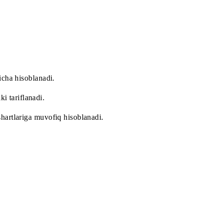
hi kerak (agar o‘chirilgan bo‘lsa).
if rejasi bo‘yicha hisoblanadi.