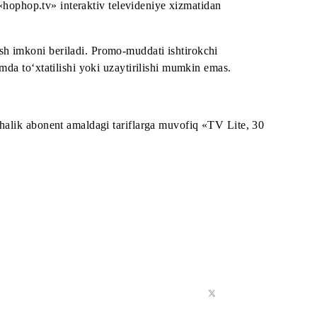
 mobil trafiki tariflanadi.
tarif rejasi shartlariga muvofiq hisoblanadi.
ilari — ilgari «hophop.tv» interaktiv televideniye xizmatidan
an foydalanish imkoni beriladi. Promo-muddati ishtirokchi
boshlanadi hamda to‘xtatilishi yoki uzaytirilishi mumkin ema