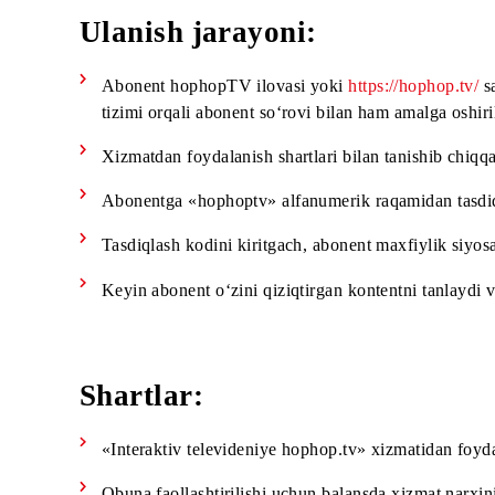
Ilovani yuklab olish havola
Android -
https://play.google.com/store/apps/
iOS -
https://apps.apple.com/us/app/hophop-
Ulanish jarayoni:
Abonent hophopTV ilovasi yoki
https://hopho
tizimi orqali abonent so‘rovi bilan ham amalga
Xizmatdan foydalanish shartlari bilan tanishib
Abonentga «hophoptv» alfanumerik raqamidan 
Tasdiqlash kodini kiritgach, abonent maxfiylik 