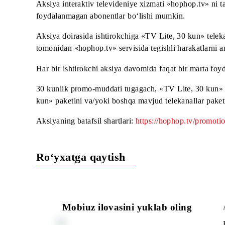
Obuna faollashmaguncha va «hophop.tv» ilovasi
Agar abonent «Interaktiv televideniye hophop.t
Aksiya «hophop.tv 30 kun
Aksiya muddati: 2025-yil 2-oktabrdan 2025-yil 
Aksiya tavsifi:
Aksiya interaktiv televideniye xizmati «hophop.tv
foydalanmagan abonentlar bo‘lishi mumkin.
Aksiya doirasida ishtirokchiga «TV Lite, 30 kun
tomonidan «hophop.tv» servisida tegishli harakat