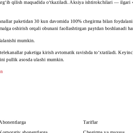
ga muvaffaqiyatli avtorizatsiya qilinmaguncha, abonentning
v» xizmatidan tashqari boshqa kontentdan foydalansa, trafik 
»
2-dekabrgacha (shu jumladan).
» ni targ‘ib qilish maqsadida o‘tkaziladi. Aksiya ishtirokch
» telekanallar paketidan 30 kun davomida 100% chegirma bil
larni amalga oshirish orqali obunani faollashtirgan paytdan 