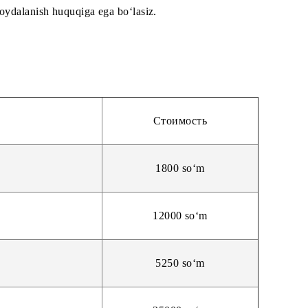
idan cheksiz foydalanish huquqiga ega bo‘lasiz.
Стоимость
1800 so‘m
12000 so‘m