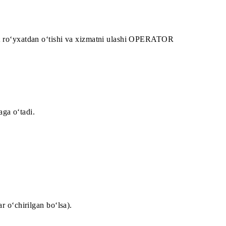
ningdek, abonent ro‘yxatdan o‘tishi va xizmatni ulashi OPE
a kiritadi.
 va bosh sahifaga o‘tadi.