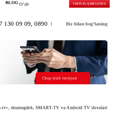
KORLARGA
BLOG
O‘zb
VIRTUAL 
(+998) 97 130 09 09
, 0890
Biz bilan b
Chop etish versiyasi
 ilova «hophop.tv», shuningdek, SMART-TV va Android TV 