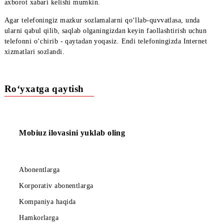
«Tayyor»
buyruqlarini bosish kerak.
4. Keyin
«Agar sizga sozlamalar kelmagan bo‘lsa, ehtimol Si
telefon rusumingiz avtosozlamalarni qo‘llab-quvvatlamaydi
axborot xabari kelishi mumkin.
Agar tеlеfoningiz mazkur sozlamalarni qo‘llab-quvvatlasa, unda
ularni qabul qilib, saqlab olganingizdan keyin faollashtirish uch
tеlеfonni o‘chirib - qaytadan yoqasiz. Endi tеlеfoningizda Intеrn
xizmatlari sozlandi.
Ro‘yxatga qaytish
Mobiuz ilovasini yuklab oling