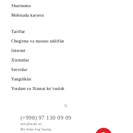
Abonentlarga
Korporativ abonentlarga
Kompaniya haqida
Hamkorlarga
Shartnoma
Mobiuzda karyera
Tariflar
Chegirma va maxsus takliflar
Internet
Xizmatlar
Servislar
Yangiliklar