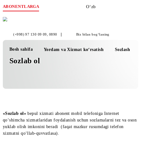
ABONENTLARGA
O‘zb
(+998) 97 130 09 09
, 0890
Biz bilan bog‘laning
Bosh sahifa
Yordam va Xizmat ko‘rsatish
Sozla
Sozlab ol
«Sozlab ol»
bepul xizmati abonеnt mobil tеlеfoniga Intеrnеt
qo‘shimcha xizmatlaridan foydalanish uchun sozlamalarni tez va
yuklab olish imkonini beradi (faqat mazkur rusumdagi telefon