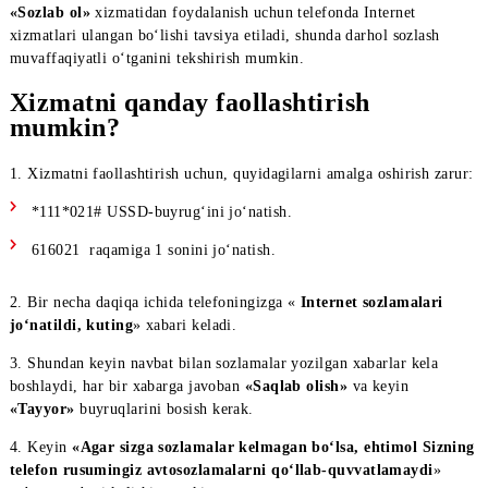
xizmatni qo‘llab-quvvatlasa).
«Sozlab ol»
xizmatidan foydalanish uchun tеlеfonda Intеrnеt
xizmatlari ulangan bo‘lishi tavsiya etiladi, shunda darhol sozlas
muvaffaqiyatli o‘tganini tekshirish mumkin.
Xizmatni qanday faollashtirish
mumkin?
1. Xizmatni faollashtirish uchun, quyidagilarni amalga oshirish 
*111*021# USSD-buyrug‘ini jo‘natish.
616021 raqamiga 1 sonini jo‘natish.
2. Bir necha daqiqa ichida telefoningizga «
Int
е
rn
е
t sozlamalar
jo‘natildi, kuting
» xabari keladi.
3. Shundan keyin navbat bilan sozlamalar yozilgan xabarlar kela
boshlaydi, har bir xabarga javoban
«Saqlab olish»
va keyin