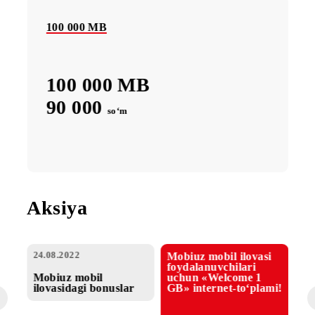
Internet-to‘plam
Menga ko‘proq internet kerak
oylik
kunlik
100 000 MB
100 000 MB
90 000
so‘m