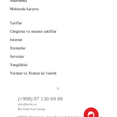
Mobiuz ilovasini yuklab oling
Abonentlarga
Korporativ abonentlarga
Kompaniya haqida
Hamkorlarga
Shartnoma
Mobiuzda karyera
Tariflar
Chegirma va maxsus takliflar