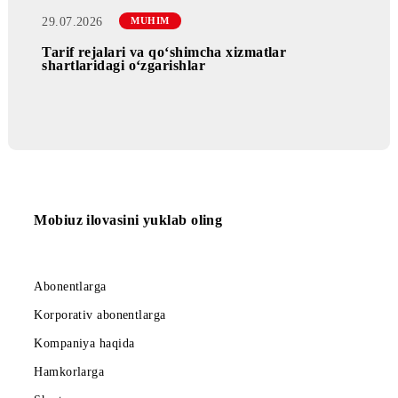
29.07.2026
Samarqandda yangi tayanch stansiyalar ishga
tushirilishi
29.07.2026
MUHIM
Tarif rejalari va qo‘shimcha xizmatlar
shartlaridagi o‘zgarishlar