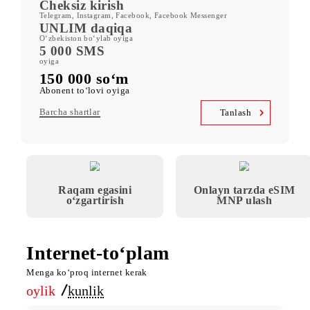
oyiga kiritilgan mobil internet
Kid Security, MobiMusic
servislariga bepul obuna
MobiTV +Sport
(19 ta sport kanali, OneFC va Setanta Sports) servislariga bepul
obuna
Cheksiz kirish
Telegram, Instagram, Facebook, Facebook Messenger
UNLIM daqiqa
O‘zbekiston bo‘ylab oyiga
5 000 SMS
oyiga
150 000 so‘m
Abonent to‘lovi oyiga
Barcha shartlar
Tanlash
Raqam egasini
Onlayn tarzda e
o‘zgartirish
MNP ulash