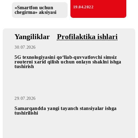
«Mobi Bonus» aksiyasi
Aksiya
18.09.2025
24.08.2022
Mobiuz mobil ilovasi
foydalanuvchilari
Mobiuz mobil
uchun «Welcome 1
ilovasidagi bonuslar
GB» internet-to‘plami!
«Smartfon uchun
19.04.2022
chegirma» aksiyasi
Yangiliklar
Profilaktika ishlari
30.07.2026
5G texnologiyasini qo‘llab-quvvatlovchi simsiz
routerni xarid qilish uchun onlayn shaklni ishga
tushirish