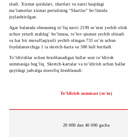
oshiriladi (2199 so‘m/kun, QQS bilan hisoblanganda).
Xizmatga obuna har kuni abonent to‘lovi evaziga yangilanadi
bu to‘lov evaziga foydalanuvchi 3 ta skretch-karta, 900 ball 
sovrinlar olish uchun skretch-kartalardan foydalanish huquqi
oladi. Xizmat qoidalari, shartlari va narxi haqidagi
ma’lumotlar xizmat portalining “Shartlar” bo‘limida
joylashtirilgan.
Agar balansda obunaning to‘liq narxi 2199 so‘mni yechib oli
uchun yetarli mablag‘ bo‘lmasa, to‘lov qisman yechib olinad
va har bir muvaffaqiyatli yechib olingan 733 so‘m uchun
foydalanuvchiga 1 ta skretch-karta va 300 ball beriladi.
To‘ldirishlar uchun hisoblanadigan ballar soni to‘ldirish
summasiga bog‘liq. Skretch-kartalar va to‘ldirish uchun ball
quyidagi jadvalga muvofiq hisoblanadi:
To‘ldirish summasi (so‘m)