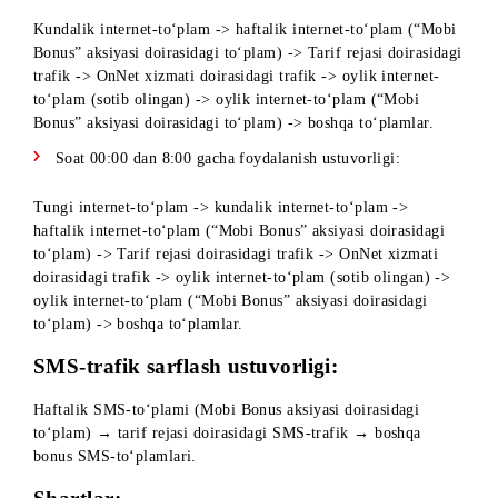
SMS orqali: 7000 qisqa raqamiga “Stop” matnini yuboris
USSD-so‘rov orqali: 70000# kodini terish.
Xizmat raqamlari 7000 (SMS), *7000# (USSD) axborot
xabarlarni yetkazish va kontent xizmatini boshqarish (obuna
bo‘lish, obunadan chiqish) uchun ishlatiladi.
Obuna tariflanishi 77011 (SMS) va 77012 (SMS) servis
raqamlari orqali amalga oshiriladi.
Mavjudlik: jismoniy shaxslar uchun tarif rejalarida.
Internet-trafikni sarflash ustuvorligi:
Soat 8:00 dan 00:00 gacha sarflash ustuvorligi:
Kundalik internet-to‘plam -> haftalik internet-to‘plam (“Mo
Bonus” aksiyasi doirasidagi to‘plam) -> Tarif rejasi doirasid
trafik -> OnNet xizmati doirasidagi trafik -> oylik internet-
to‘plam (sotib olingan) -> oylik internet-to‘plam (“Mobi