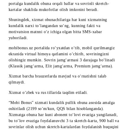
“Mobi Bonus”
aksiyasi sizga balansingizni to‘ldirish va veb
portalga kundalik obuna orqali ballar va sovrinli skretch-
kartalar shaklida mukofotlar olish imkonini beradi.
Shuningdek, xizmat obunachilariga har kuni xizmatning
kundalik narxi to‘langandan so‘ng, kunning fakti va
motivatsion matnni o‘z ichiga olgan bitta SMS-xabar
yuboriladi.
mobibonus.uz portalida ro‘yxatdan o‘tib, mobil qurilmangiz
ekranida virtual himoya qatlamini o‘chirib, sovriningizni
olishingiz mumkin. Sovrin jamg‘armasi 3 darajaga bo‘linadi
(Klassik jamg‘arma, Elit jamg‘arma, Premium jamg‘arma).
Xizmat barcha brauzerlarda mavjud va o‘rnatishni talab
qilmaydi.
Xizmat o‘zbek va rus tillarida taqdim etiladi.
“Mobi Bonus” xizmati kundalik pullik obuna asosida amalga