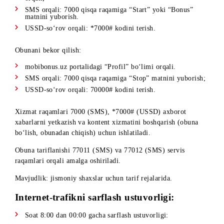
o‘tib hisobingizga tushadi va siz olingan ballar va sovrinli
skretch-kartalar haqida SMS-xabar orqali xabardor qilinasiz.
Agar siz to‘ldirishdan so‘ng ballar yoki aksiya haqidagi SMS
xabarlarni olishni xohlamasangiz, 7000 qisqa raqamiga “SM
Off” matni bilan SMS yuborib, SMS-xabarlarni o‘chirib
qo‘yishingiz mumkin, yoki yana qayta ulash uchun “SMS On
matni bilan SMS yuboring.
Xizmatni boshqarish jarayoni.
Obunani faollashtirish:
WEB-portal orqali:
http://mobibonus.uz/
saytiga o‘tish
orqali;
SMS orqali: 7000 qisqa raqamiga “Start” yoki “Bonus”
matnini yuborish.
USSD-so‘rov orqali: *7000# kodini terish.
Obunani bekor qilish:
mobibonus.uz portalidagi “Profil” bo‘limi orqali.