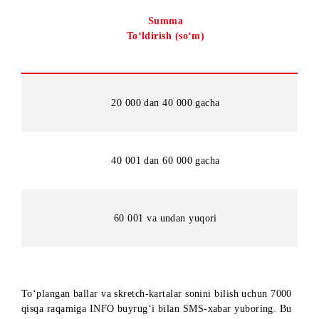
uchun 2 barobar ko‘proq ball olasiz va to‘liq obuna narxi
uchun kuniga qo‘shimcha 3 ta skretch-karta, qisman yechib
olish uchun esa 1 ta skretch-karta olasiz.
Xizmatga obuna bo‘lganlarga quyidagi jadvalga muvofiq ball
va skretch-kartalar taqdim etiladi:
Summa
To‘ldirish (so‘m)
20 000 dan 40 000 gacha