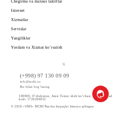
Qo‘llab-quvvatlash xizmati telefoni: 0890.
Ro‘yxatga qaytish
Mobiuz ilovasini yuklab oling
Abonentlarga
Korporativ abonentlarga
Kompaniya haqida
Hamkorlarga
Shartnoma
Mobiuzda karyera