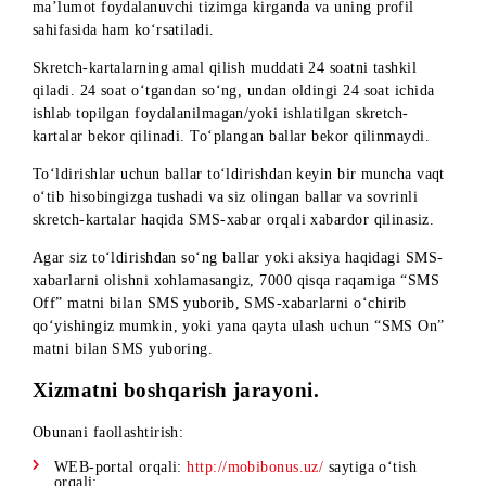
40 001 dan 60 000 gacha
60 001 va undan yuqori
To‘plangan ballar va skretch-kartalar sonini bilish uchun 70
qisqa raqamiga INFO buyrug‘i bilan SMS-xabar yuboring. B
ma’lumot foydalanuvchi tizimga kirganda va uning profil
sahifasida ham ko‘rsatiladi.
Skretch-kartalarning amal qilish muddati 24 soatni tashkil
qiladi. 24 soat o‘tgandan so‘ng, undan oldingi 24 soat ichida
ishlab topilgan foydalanilmagan/yoki ishlatilgan skretch-
kartalar bekor qilinadi. To‘plangan ballar bekor qilinmaydi.
To‘ldirishlar uchun ballar to‘ldirishdan keyin bir muncha va