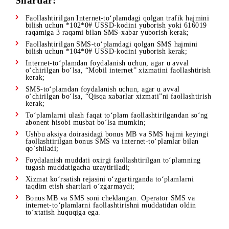
Bonus” aksiyasi doirasidagi to‘plam) -> boshqa to‘plamlar.
Soat 00:00 dan 8:00 gacha foydalanish ustuvorligi:
Tungi internet-to‘plam -> kundalik internet-to‘plam ->
haftalik internet-to‘plam (“Mobi Bonus” aksiyasi doirasidagi
to‘plam) -> Tarif rejasi doirasidagi trafik -> OnNet xizmati
doirasidagi trafik -> oylik internet-to‘plam (sotib olingan) -
oylik internet-to‘plam (“Mobi Bonus” aksiyasi doirasidagi
to‘plam) -> boshqa to‘plamlar.
SMS-trafik sarflash ustuvorligi:
Haftalik SMS-to‘plami (Mobi Bonus aksiyasi doirasidagi
to‘plam) → tarif rejasi doirasidagi SMS-trafik → boshqa
bonus SMS-to‘plamlari.
Shartlar:
Faollashtirilgan Internet-to‘plamdagi qolgan trafik hajmi