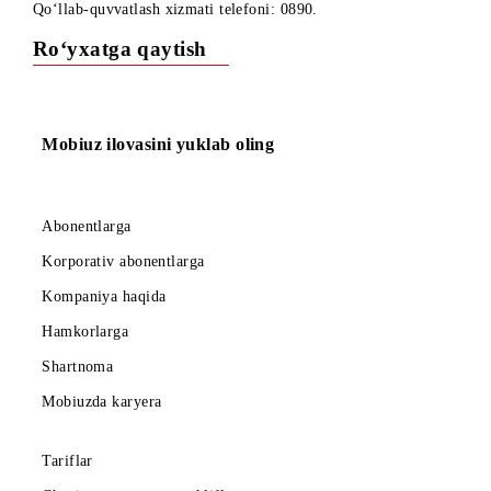
bilish uchun *102*0# USSD-kodini yuborish yoki 61601
raqamiga 3 raqami bilan SMS-xabar yuborish kerak;
Faollashtirilgan SMS-to‘plamdagi qolgan SMS hajmini
bilish uchun *104*0# USSD-kodini yuborish kerak;
Internet-to‘plamdan foydalanish uchun, agar u avval
o‘chirilgan bo‘lsa, “Mobil internet” xizmatini faollashtiri
kerak;
SMS-to‘plamdan foydalanish uchun, agar u avval
o‘chirilgan bo‘lsa, “Qisqa xabarlar xizmati”ni faollashtiri
kerak;
To‘plamlarni ulash faqat to‘plam faollashtirilgandan so‘n
abonent hisobi musbat bo‘lsa mumkin;
Ushbu aksiya doirasidagi bonus MB va SMS hajmi keying
faollashtirilgan bonus SMS va internet-to‘plamlar bilan
qo‘shiladi;
Foydalanish muddati oxirgi faollashtirilgan to‘plamning
tugash muddatigacha uzaytiriladi;
Xizmat ko‘rsatish rejasini o‘zgartirganda to‘plamlarni
taqdim etish shartlari o‘zgarmaydi;
Bonus MB va SMS soni cheklangan. Operator SMS va
internet-to‘plamlarni faollashtirishni muddatidan oldin
to‘xtatish huquqiga ega.