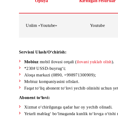
Opsiya
Kiritilgan res
Unlim «Youtube»
Youtube
Servisni Ulash/O‘chirish:
Mobiuz
mobil ilovasi orqali (
ilovani yuklab o
*230# USSD-buyrug‘i;
Aloqa markazi (0890, +998971300909);
Mobiuz kompaniyasini ofislari.
Faqat to‘liq abonent to‘lovi yechib olinishi u