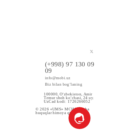
atbiq etiladi.
o‘ra tariflanadi.
a maxsus
(+998) 97 130 09
09
info@mobi.uz