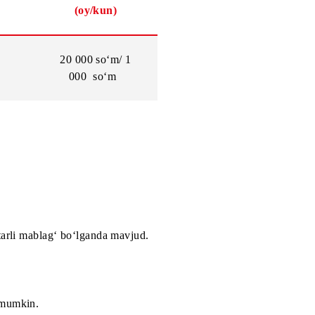
Abonent to‘lovi
urslar
(oy/kun)
20 000 so‘m/ 1
000 so‘m
lish
).
chun yetarli mablag‘ bo‘lganda mavjud.