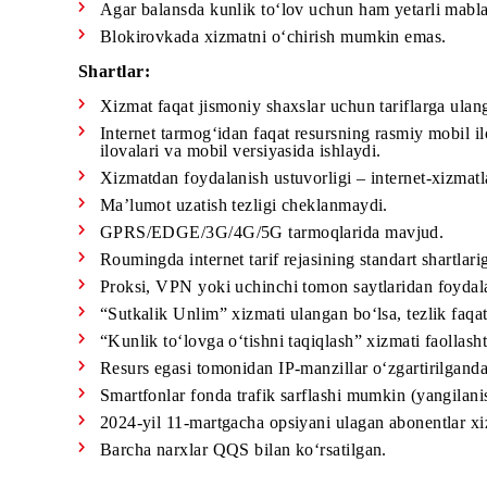
Abonent to‘lovi:
Xizmat o‘chirilgunga qadar har oy yechib olin
Yetarli mablag‘ bo‘lmaganda kunlik to‘lovga 
Agar balansda kunlik to‘lov uchun ham yetarli
Blokirovkada xizmatni o‘chirish mumkin ema
Shartlar
:
Xizmat faqat jismoniy shaxslar uchun tariflar
Internet tarmog‘idan faqat resursning rasmiy 
ilovalari va mobil versiyasida ishlaydi.
Xizmatdan foydalanish ustuvorligi – internet-x
Ma’lumot uzatish tezligi cheklanmaydi.
GPRS/EDGE/3G/4G/5G tarmoqlarida mavjud
Roumingda internet tarif rejasining standart sh
Proksi, VPN yoki uchinchi tomon saytlaridan fo
“Sutkalik Unlim” xizmati ulangan bo‘lsa, tezl