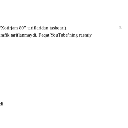
.
am 100” va “Xotirjam 80” tariflaridan tashqari).
oydalanganda trafik tariflanmaydi. Faqat YouTube’ning rasm