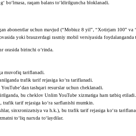
adi.
o‘tishi mumkin.
 mablag‘ bo‘lmasa, raqam balans to‘ldirilguncha bloklanadi
s.
ga ulangan abonentlar uchun mavjud (“Mobiuz 8 yil”, “Xotirj
mobil ilovasida yoki brauzerdagi rasmiy mobil versiyasida f
izmatlar orasida birinchi o‘rinda.
.
artlariga muvofiq tariflanadi.
ydalanilganda trafik tarif rejasiga ko‘ra tariflanadi.
ik faqat YouTube’dan tashqari resurslar uchun cheklanadi.