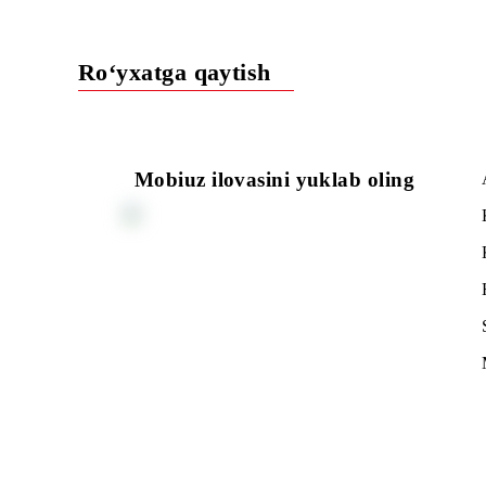
“Kunlik to‘lovga o‘tishni taqiqlash” xizmati f
Resurs egasi tomonidan IP-manzillar o‘zgartiril
Smartfonlar fonda trafik sarflashi mumkin (yangi
2024-yil 11-martgacha opsiyani ulagan abonentl
Barcha narxlar QQS bilan ko‘rsatilgan.
Ro‘yxatga qaytish
Mobiuz ilovasini yuklab oling