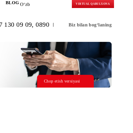
KORLARGA
BLOG
O‘zb
VIRTUAL 
(+998) 97 130 09 09
, 0890
Biz bilan b
Chop etish versiyasi