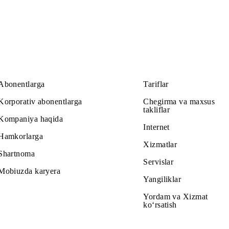
aollashtirilganda, bu cheklov Unlim YouTube xizmatiga ham t
ganda, trafik tarif rejasiga ko‘ra sarflanishi mumkin.
lanishlar, sinxronizatsiya va h.k.), bu trafik tarif rejasiga k
ar xizmatni to‘liq narxda to‘laydilar.
Abonentlarga
Tariflar
Korporativ abonentlarga
Chegirma v
takliflar
Kompaniya haqida
Internet
Hamkorlarga