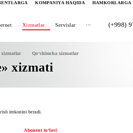
 ABONENTLARGA
KOMPANIYA HAQIDA
HAM
...
Internet
Xizmatlar
Servislar
imcha xizmatlar
Qo‘shimcha xizmatlar
be» xizmati
siz kirish imkonini beradi.