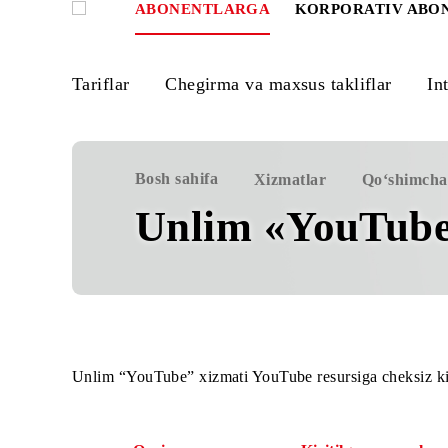
ABONENTLARGA
KORPORATIV
Tariflar
Chegirma va maxsus takliflar
Bosh sahifa
Xizmatlar
Qo‘sh
Unlim «YouTu
Unlim “YouTube” xizmati YouTube resursiga chek