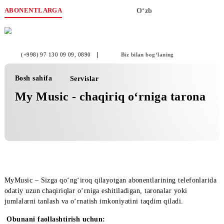
ABONENTLARGA
O‘zb
(+998) 97 130 09 09
, 0890
Biz bilan bog‘laning
Bosh sahifa
Servislar
My Music - chaqiriq o‘rniga taron
MyMusic – Sizga qo‘ng‘iroq qilayotgan abonentlarining telefonl
odatiy uzun chaqiriqlar o‘rniga eshitiladigan, taronalar yoki
jumlalarni tanlash va o‘rnatish imkoniyatini taqdim qiladi.