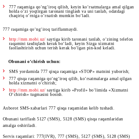
Obunani
faollashtirish
uchun:
777 raqamiga qo‘ng‘iroq qilish, keyin ko‘rsatmalarga amal q
holda o‘zi yoqtirgan taronani tinglash va uni tanlab, odatdagi
chaqiriq o‘rniga o‘rnatish mumkin bo‘ladi.
777 raqamiga qo‘ng‘iroq tariflanmaydi.
http://mm.mobi.uz/
saytiga kirib taronani tanlab, o‘zining te
raqamini tasdiqlash kerak bo‘ladi, keyin Sizga xizmatni
faollashtirish uchun terish kerak bo‘lgan pin-kod keladi.
Obunani
o‘chirish
uchun:
SMS yordamida 777 qisqa raqamiga «STOP» matnini yubori
777 qisqa raqamiga qo‘ng‘iroq qilib, ko‘rsatmalarga amal qi
holda xizmatni o‘chirish;
http://mm.mobi.uz/
saytiga kirib «Profil» bo‘limida «Xizmat
O‘chirish» tugmasini bosish.
Axborot SMS-xabarlari 777 qisqa raqamidan kelib tushadi.