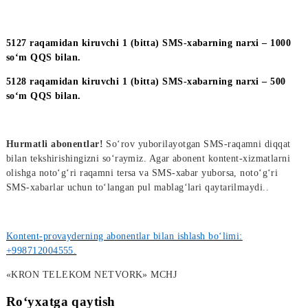
Obunani tariflash 5127 (SMS),
5128 (SMS) qisqa raqamlaridan
amalga oshiriladi.
Servis raqamlari: 777(IVR), 777 (SMS), 5127 (SMS),
5128 (S
5127 raqamidan kiruvchi 1 (bitta) SMS-xabarning narxi – 1
so‘m QQS bilan.
5128 raqamidan kiruvchi 1 (bitta) SMS-xabarning narxi – 5
so‘m QQS bilan.
Hurmatli abonentlar!
So‘rov yuborilayotgan SMS-raqamni diq
bilan tekshirishingizni so‘raymiz. Agar abonent kontent-xizmatl
olishga noto‘g‘ri raqamni tersa va SMS-xabar yuborsa, noto‘g‘r
SMS-xabarlar uchun to‘langan pul mablag‘lari qaytarilmaydi.
.