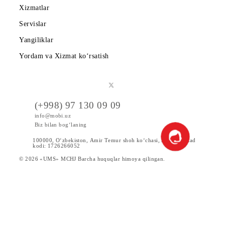
Shartnoma
Mobiuzda karyera
Tariflar
Chegirma va maxsus takliflar
Internet
Xizmatlar
Servislar
Yangiliklar
Yordam va Xizmat ko‘rsatish
(+998) 97 130 09 09