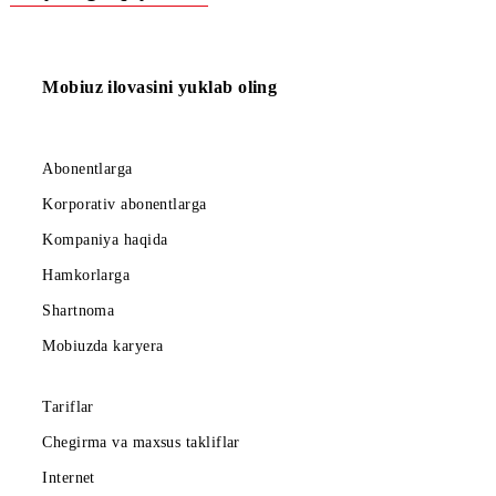
Kontent-provayderning abonentlar bilan ishlash bo‘limi:
+998712004555.
«
KRON
TELEKOM
NETVORK
»
MCHJ
Ro‘yxatga qaytish
Mobiuz ilovasini yuklab oling
Abonentlarga
Korporativ abonentlarga
Kompaniya haqida
Hamkorlarga