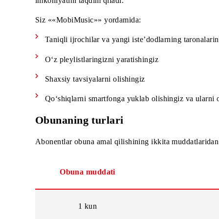
Mobiuz aloqa operatoridan ««MobiMusic»» xizmati
imkoniyatini taqdim qiladi.
Siz ««MobiMusic»» yordamida:
Taniqli ijrochilar va yangi iste’dodlarning taro
O‘z pleylistlaringizni yaratishingiz
Shaxsiy tavsiyalarni olishingiz
Qo‘shiqlarni smartfonga yuklab olishingiz va 
Obunaning turlari
Abonentlar obuna amal qilishining ikkita muddatl
Obuna muddati