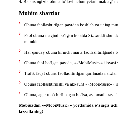
Ulashning bosqichlari
1.Tegishli USSD-kodni kiriting yoki ilovadan/po
2. «MobiMusic» harf-sonli raqamidan tekshiruv k
3. “Mobil internet” xizmatini, u avval o‘chirilgan 
4. Balansingizda obuna to‘lovi uchun yetarli mab
Muhim shartlar
Obuna faollashtirilgan paytdan boshlab va un
Faol obuna mavjud bo‘lgan holatda Siz xuddi s
mumkin.
Har qanday obuna birinchi marta faollashtirilg