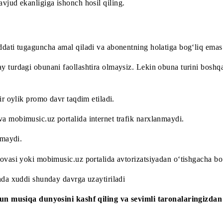
rtaldan foydalaning.
odini oling.
bo‘lsa, faollashtiring.
lag‘ mavjud ekanligiga ishonch hosil qiling.
ing muddati tugaguncha amal qiladi va abonentning holatiga
hunday turdagi obunani faollashtira olmaysiz. Lekin obuna t
anda bir oylik promo davr taqdim etiladi.