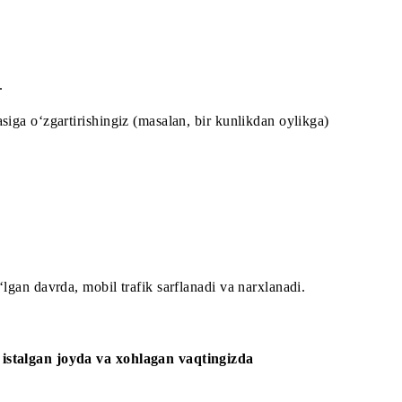
 bog‘liq emas.
urini boshqasiga o‘zgartirishingiz (masalan, bir kunlikdan 