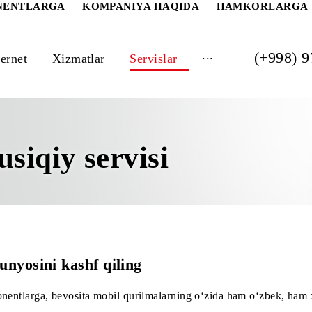
 ABONENTLARGA
KOMPANIYA HAQIDA
HAM
...
Internet
Xizmatlar
Servislar
usiqiy servisi
a dunyosini kashf qiling