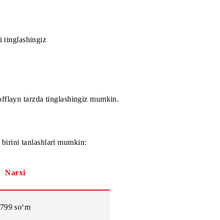
 abonentlarga, bevosita mobil qurilmalarning o‘zida ham o‘
nalarini tinglashingiz
ularni offlayn tarzda tinglashingiz mumkin.
aridan birini tanlashlari mumkin:
Narxi