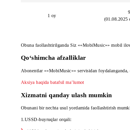
1 kun
1 oy
(01.08
Obuna faollashtirilganda Siz ««MobiMusic»» mobi
Qo‘shimcha afzalliklar
Abonentlar ««MobiMusic»» servisidan foydalang
Aksiya haqida batafsil ma’lumot