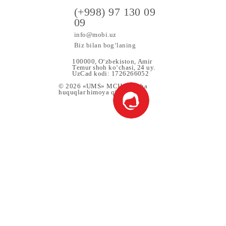
a maxsus
(+998) 97 130 09
09
info@mobi.uz
Biz bilan bog‘laning
100000, O‘zbekiston, Аmir
Tеmur shoh ko‘chаsi, 24 uy.