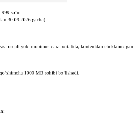
799 so‘m
9 999 so‘m
.2025 dan 30.09.2026 gacha)
l ilovasi orqali yoki mobimusic.uz portalida, kontentdan c
anda, qo‘shimcha 1000 MB sohibi bo‘lishadi.