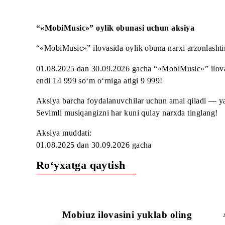
Obuna faol bo‘lgan paytda, ««MobiMusic»» ilo
Trafik faqat obuna faollashtirilgan qurilmada
Obuna faollashtirilishi va akkaunt ««MobiMusi
Obuna, agar u o‘chirilmagan bo‘lsa, avtomatik
Mobiuzdan ««MobiMusic»» yordamida o‘zingiz 
lazzatlaning!
“«MobiMusic»” oylik obunasi uchun aksiya
“«MobiMusic»” ilovasida oylik obuna narxi arzonl
01.08.2025 dan 30.09.2026 gacha “«MobiMusic»” i
endi 14 999 so‘m o‘rniga atigi 9 999!