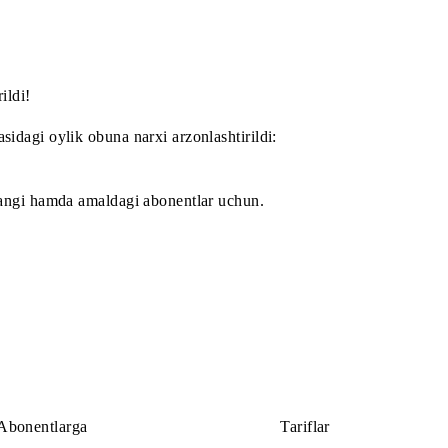
vasi va mobimusic.uz portalida internet trafik narxlanmayd
 narxlanmaydi.
c»» ilovasi yoki mobimusic.uz portalida avtorizatsiyadan o‘
 ravishda xuddi shunday davrga uzaytiriladi
uchun musiqa dunyosini kashf qiling va sevimli tarona
ashtirildi!
lovasidagi oylik obuna narxi arzonlashtirildi: