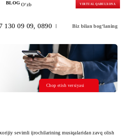
KORLARGA
BLOG
O‘zb
VIRTUAL 
(+998) 97 130 09 09
, 0890
Biz bilan b
Chop etish versiyasi