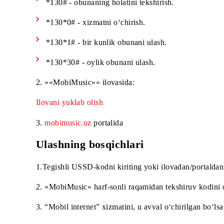
Xizmatni qanday ulash mumkin
Obunani bir nechta usul yordamida faollashtiris
1.USSD-buyruqlar orqali:
*130# - obunaning holatini tekshirish.
*130*0# - xizmatni o‘chirish.
*130*1# - bir kunlik obunani ulash.
*130*30# - oylik obunani ulash.
2. ««MobiMusic»» ilovasida:
Ilovani yuklab olish
3.
mobimusic.uz
portalida