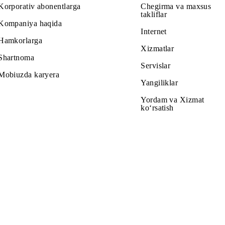
di — yangi hamda amaldagi abonentlar uchun.
lang!
Abonentlarga
Tariflar
Korporativ abonentlarga
Chegirma v
takliflar
Kompaniya haqida
Internet
Hamkorlarga
Xizmatlar
Shartnoma
Servislar