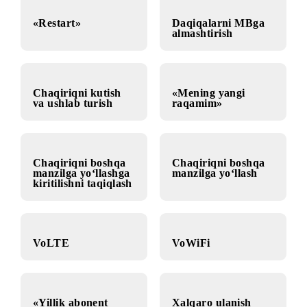
«Restart»
Daqiqalarni MBga
almashtirish
Chaqiriqni kutish
«Mening yangi
va ushlab turish
raqamim»
Chaqiriqni boshqa
Chaqiriqni boshqa
manzilga yo‘llashga
manzilga yo‘llash
kiritilishni taqiqlash
VoLTE
VoWiFi