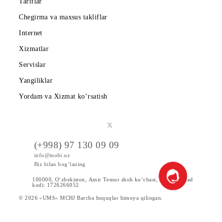
Kompaniya haqida
Hamkorlarga
Shartnoma
Mobiuzda karyera
Tariflar
Chegirma va maxsus takliflar
Internet
Xizmatlar
Servislar
Yangiliklar
Yordam va Xizmat ko‘rsatish