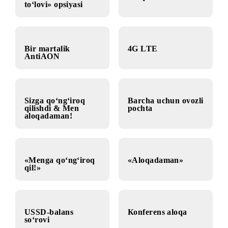
«Yillik abonent
Xalqaro ulanish
to‘lovi» opsiyasi
Bir martalik
4G LTE
AntiAON
Sizga qo‘ng‘iroq
Barcha uchun ovozli
qilishdi & Men
pochta
aloqadaman!