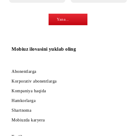
«Menga qo‘ng‘iroq
«Aloqadaman»
qil!»
USSD-balans
Коnfеrеns aloqa
so‘rovi
Yana...
Mobiuz ilovasini yuklab oling
Abonentlarga
Korporativ abonentlarga