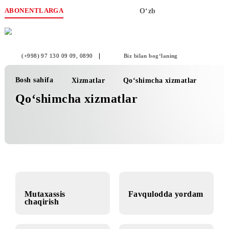
ABONENTLARGA
O‘zb
(+998) 97 130 09 09
, 0890
Biz bilan bog‘laning
Bosh sahifa
Xizmatlar
Qo‘shimcha xizmatlar
Qo‘shimcha xizmatlar
Mutaxassis
Favqulodda yordam
chaqirish