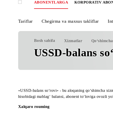
ABONENTLARGA
KORPORATIV
Tariflar
Chegirma va maxsus takliflar
Bosh sahifa
Xizmatlar
Qo‘sh
USSD-balans s
«USSD-balans so‘rovi» - bu aloqaning qo‘shimch
hisobidagi mablag‘ balansi, abonеnt to‘loviga ovo