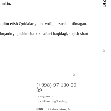
oydalanishi mumkin
.
 xizmatlarni taqdim etish Qoidalariga muvofiq nazarda tutil
abarlarda aloqaning qo'shimcha xizmatlari haqidagi, o'qis
a maxsus
(+998) 97 130 09