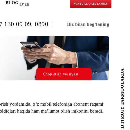
KORLARGA
BLOG
O‘zb
VIRTUAL 
(+998) 97 130 09 09
, 0890
Biz bilan b
Chop etish versiyasi
so‘rov yuborish yordamida, o‘z mobil tеlеfoniga abonеnt 
daqiqa yoki Mb qoldiqlari haqida ham ma’lumot olish imkonini