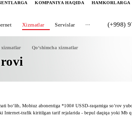
 ABONENTLARGA
KOMPANIYA HAQIDA
HAM
...
Internet
Xizmatlar
Servislar
imcha xizmatlar
Qo‘shimcha xizmatlar
o‘rovi
a xizmati bo‘lib, Mobiuz abonеntiga *100# USSD-raqamiga 
zli yoki Intеrnеt-trafik kiritilgan tarif rejalarida - bepul 