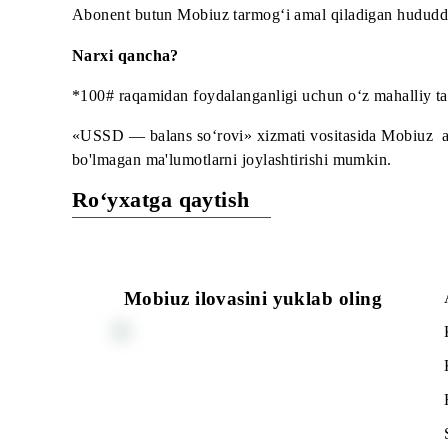
Xalqaro rouming
Abonеnt butun Mobiuz tarmog‘i amal qiladigan
Narxi qancha?
*100# raqamidan foydalanganligi uchun o‘z mahall
«USSD — balans so‘rovi» xizmati vositasida Mobi
bo'lmagan ma'lumotlarni joylashtirishi mumkin.
Ro‘yxatga qaytish
Mobiuz ilovasini yuklab oling