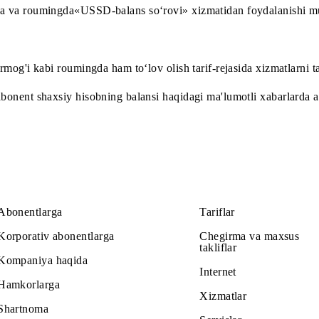
 hududda va roumingda«USSD-balans so‘rovi» xizmatidan f
iy tarmog'i kabi roumingda ham to‘lov olish tarif-rejasida
uz abonent shaxsiy hisobning balansi haqidagi ma'lumotli x
Abonentlarga
Tariflar
Korporativ abonentlarga
Chegirma v
takliflar