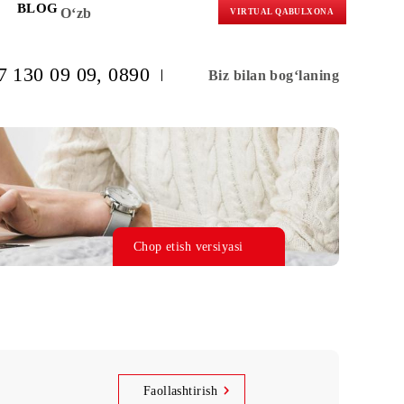
KORLARGA
BLOG
O‘zb
VIRTUAL 
(+998) 97 130 09 09
, 0890
Biz bilan b
Chop etish versiyasi