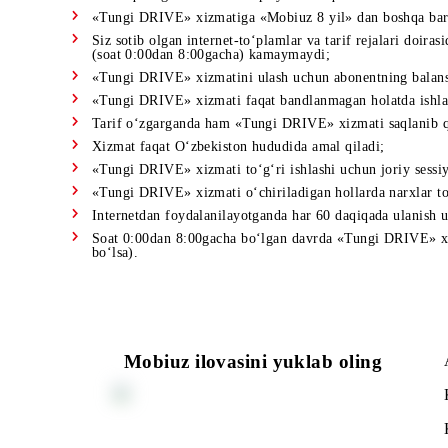
«Tungi DRIVE 1»
xizmati uchun haq xizmat amal q
oshirilishi kerak. Xizmatning amal qilish muddati f
«Tungi DRIVE 7»
va
«Tungi DRIVE 30»
opsiyala
Bir vaqtning o‘zida uchta opsiyadan faqat bittasi 
«Tungi DRIVE» xizmatiga «Mobiuz 8 yil» dan boshq
Siz sotib olgan internet-to‘plamlar va tarif rej
(soat 0:00dan 8:00gacha) kamaymaydi;
«Tungi DRIVE» xizmatini ulash uchun abonentning 
«Tungi DRIVE» xizmati faqat bandlanmagan holatd
Tarif o‘zgarganda ham «Tungi DRIVE» xizmati saq
Xizmat faqat O‘zbekiston hududida amal qiladi;
«Tungi DRIVE» xizmati to‘g‘ri ishlashi uchun jori
«Tungi DRIVE» xizmati o‘chiriladigan hollarda narxl
Internetdan foydalanilayotganda har 60 daqiqada ula
Soat 0:00dan 8:00gacha bo‘lgan davrda «Tungi DRIVE
bo‘lsa).