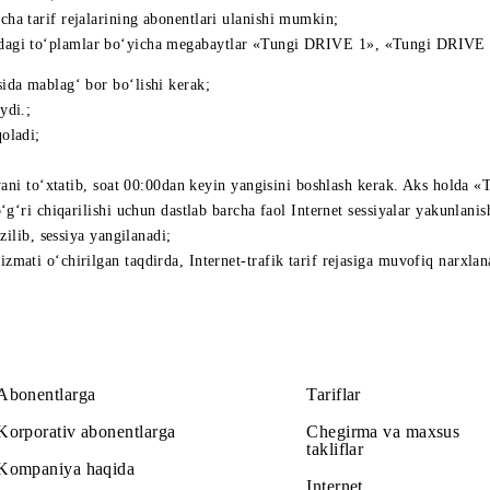
iladigan bir davr uchun bir marta undiriladi. Agar abonent xizmat
aollashtirish vaqtidan boshlab 24 soatni tashkil qiladi;
ri uchun haq bir marta undiriladi. Xizmatning amal qilish muddati
ulanishi mumkin;
a barcha tarif rejalarining abonentlari ulanishi mumkin;
alari doirasidagi to‘plamlar bo‘yicha megabaytlar «Tungi DRIVE 
balansida mablag‘ bor bo‘lishi kerak;
a ishlaydi.;
lanib qoladi;
y sessiyani to‘xtatib, soat 00:00dan keyin yangisini boshlash ker
ar to‘g‘ri chiqarilishi uchun dastlab barcha faol Internet sessiya
nish uzilib, sessiya yangilanadi;
» xizmati o‘chirilgan taqdirda, Internet-trafik tarif rejasiga m