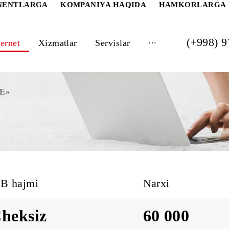
 ABONENTLARGA
KOMPANIYA HAQIDA
HAM
...
Internet
Xizmatlar
Servislar
i DRIVE»
E»
MB hajmi
Narxi