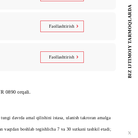
0
Faollashtirish
0
Faollashtirish
Faollashtirish
an kirish), IVR 0890 orqali.