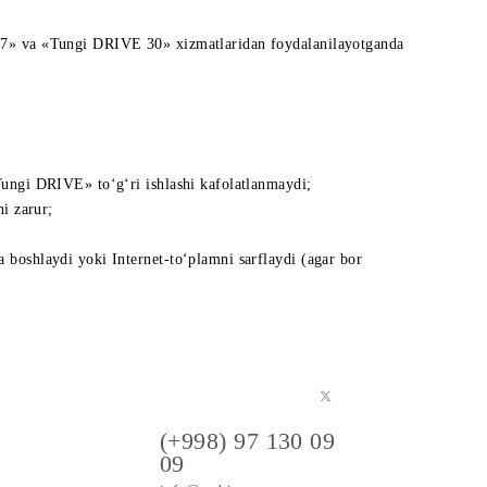
ning yana bir tungi davrda amal qilishini istasa, ulanish takrora
 opsiya ulangan vaqtdan boshlab tegishlicha 7 va 30 sutkani tashki
1», «Tungi DRIVE 7» va «Tungi DRIVE 30» xizmatlaridan foydalani
ak. Aks holda «Tungi DRIVE» to‘g‘ri ishlashi kafolatlanmaydi;
lar yakunlanishi zarur;
uvofiq narxlana boshlaydi yoki Internet-to‘plamni sarflaydi (agar