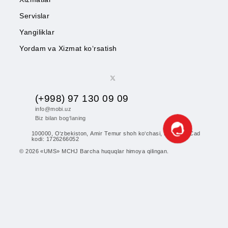
Abonentlarga
Korporativ abonentlarga
Kompaniya haqida
Hamkorlarga
Shartnoma
Mobiuzda karyera
Tariflar
Chegirma va maxsus takliflar
Internet
Xizmatlar
Servislar