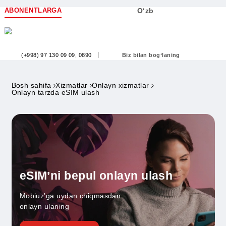
ABONENTLARGA
O‘zb
(+998) 97 130 09 09
, 0890
Biz bilan bog‘laning
Bosh sahifa
Xizmatlar
Onlayn xizmatlar
Onlayn tarzda eSIM ulash
eSIMʼni bepul onlayn ulash
Mobiuzʼga uydan chiqmasdan