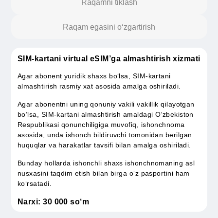
eSIMʼni ulash
Eslatmalar
SIM’ni eSIM’ga almashtirish
Raqamni tiklash
Raqam egasini o‘zgartirish
SIM-kartani virtual eSIM’ga almashtirish xizma
Agar abonent yuridik shaxs bo‘lsa, SIM-kartani
almashtirish rasmiy xat asosida amalga oshiriladi.
Agar abonentni uning qonuniy vakili vakillik qilayotgan