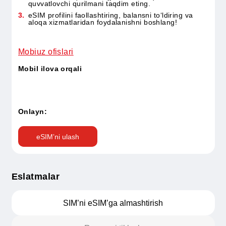
Mobiuz ofisida:
Mobiuz kompaniyasining eng yaqin ofisiga tashrif
buyuring.
Shaxsni tasdiqlovchi hujjat va eSIM qo‘llab-
quvvatlovchi qurilmani taqdim eting.
eSIM profilini faollashtiring, balansni to‘ldiring va
aloqa xizmatlaridan foydalanishni boshlang!
Mobiuz ofislari
Mobil ilova orqali
Onlayn: