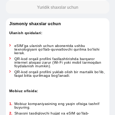
foydalanganda mavjud
Jismoniy shaxslarga
Yuridik shaxslar uchun
Jismoniy shaxslar uchun
Ulanish qoidalari:
eSIM’ga ulanish uchun abonentda ushbu
texnologiyani qo‘llab-quvvatlovchi qurilma bo‘lishi
kerak.
QR-kod orqali profilni faollashtirishda barqaror
internet aloqasi zarur (Wi-Fi yoki mobil tarmoqdan
foydalanish mumkin).
QR-kod orqali profilni yuklab olish bir martalik bo‘lib
faqat bitta qurilmaga bog‘lanadi.