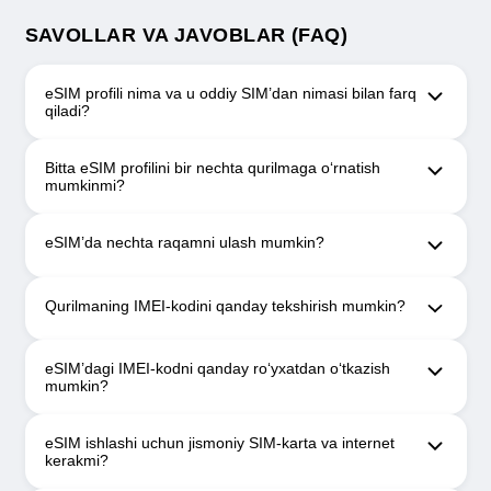
bo‘lsa, SIM-kartani almashtirish amaldagi O‘zbekiston
Respublikasi qonunchiligiga muvofiq, ishonchnoma
asosida, unda ishonch bildiruvchi tomonidan berilgan
huquqlar va harakatlar tavsifi bilan amalga oshiriladi.
Bunday hollarda ishonchli shaxs ishonchnomaning asl
nusxasini taqdim etish bilan birga o‘z pasportini ham
ko‘rsatadi.
Narxi: 30 000 so‘m
SAVOLLAR VA JAVOBLAR (FAQ)
eSIM profili nima va u oddiy SIM’dan nimasi bilan farq
qiladi?
eSIM profili — bu raqamga biriktirilgan tarif
Bitta eSIM profilini bir nechta qurilmaga o‘rnatish
sozlamalari bo‘lib, ular QR-kod orqali yuklanadi.
mumkinmi?
eSIM’ni chiqarib bo‘lmaydi, yo‘qotib ham, sindirib ha