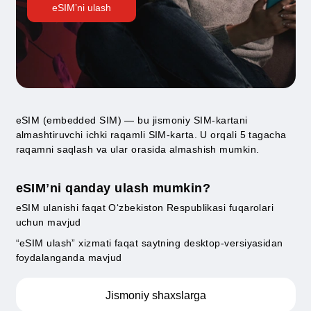
onlayn ulaning
eSIMʼni ulash
eSIM (embedded SIM) — bu jismoniy SIM-kartani
almashtiruvchi ichki raqamli SIM-karta. U orqali 5 tagac
raqamni saqlash va ular orasida almashish mumkin.
eSIMʼni qanday ulash mumkin?
eSIM ulanishi faqat O‘zbekiston Respublikasi fuqarolari
uchun mavjud
“eSIM ulash” xizmati faqat saytning desktop-versiyasida