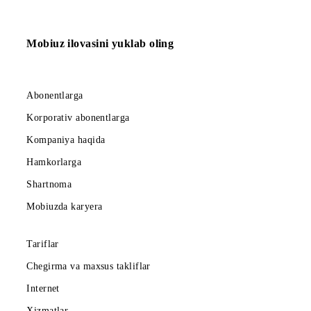
Internet-yordamchi;
SMS-yordamchi – 616002 raqamiga 0 raqami;
Aloqa markaziga qo‘ng‘iroq (0890).
Xizmatni yoqish/o‘chirish yo‘llari (yuridik shaxslar uchun):
Yuridik shaxs vakili Kompaniya ofisiga shaxsan boradi;
Narxlar barcha soliqlarni hisobga olgan holda ko‘rsatilgan.
Ro‘yxatga qaytish
Mobiuz ilovasini yuklab oling
Abonentlarga
Korporativ abonentlarga