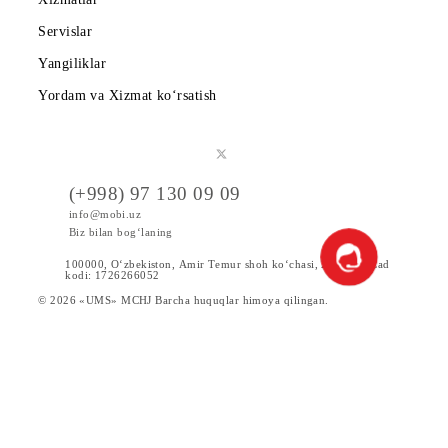
Kompaniya haqida
Hamkorlarga
Shartnoma
Mobiuzda karyera
Tariflar
Chegirma va maxsus takliflar
Internet
Xizmatlar
Servislar
Yangiliklar
Yordam va Xizmat ko‘rsatish