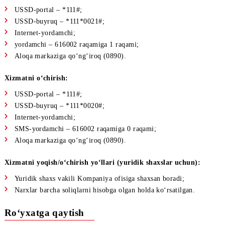
«Xalqaro ulanish» xizmatini qanday qo‘
shish mumkin (jism
shaxslar)
«Xalqaro ulanish» va
«Light Rouming»
xizmatlari bir-birini isti
etuvchi xizmatlar hisoblanadi. Ya’ni agar bu xizmatlarning biri
ulangan bo‘lsa, ikkinchisini ulab bo‘lmaydi. Demak, «Xalqaro
ulanish» xizmatini faollashtirish uchun dastlab
«Light Rouming
xizmati ulanmaganiga ishonch hosil qilish zarur.
Xizmatni ulash yo‘llari:
USSD-portal – *111#;
USSD-buyruq – *111*0021#;
Internet-yordamchi;
yordamchi – 616002 raqamiga 1 raqami;
Aloqa markaziga qo‘ng‘iroq (0890).
Xizmatni o‘chirish:
USSD-portal – *111#;
USSD-buyruq – *111*0020#;