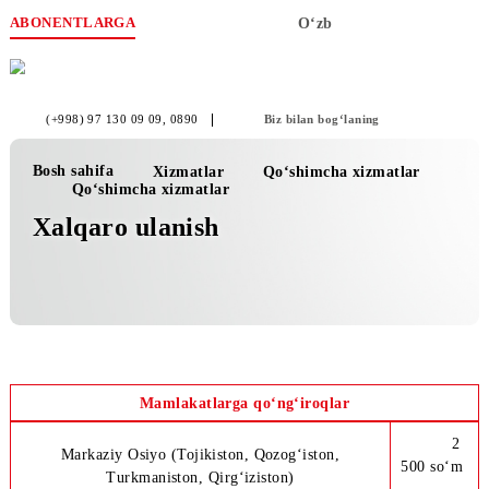
ABONENTLARGA
O‘zb
(+998) 97 130 09 09
, 0890
Biz bilan bog‘laning
Bosh sahifa
Xizmatlar
Qo‘shimcha xizmatlar
Qo‘shimcha xizmatlar
Xalqaro ulanish
Mamlakatlarga qo‘ng‘iroqlar