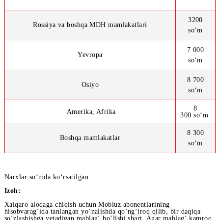
Markaziy Osiyo (Tojikiston, Qozog‘iston,
500 
Turkmaniston, Qirg‘iziston)
32
Rossiya va boshqa MDH mamlakatlari
so
7 0
Yevropa
so
8 7
Osiyo
so
8
Amerika, Afrika
300 
8 3
Boshqa mamlakatlar
so