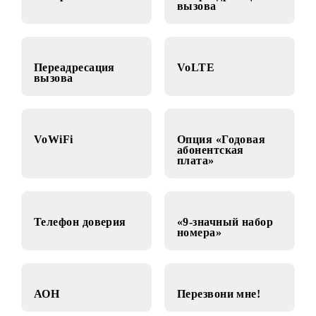
«Мой новый
Запрет включения
номер»
в переадресацию
вызова
Переадресация
VoLTE
вызова
VoWiFi
Опция «Годовая
абонентская
плата»