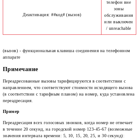
Проверка установки: *#код# (вызов)
отвечает 
reply
62 – вс
звонки, к
телефон 
зоны
Деактивация: ##код# (вызов)
обслужив
или выкл
/ unreach
(вызов) - функциональная клавиша соединения на телефон
аппарате
Примечание
Переадресованные вызовы тарифицируются в соответствии 
направлением, что соответствуют стоимости исходящего вы
(в соответствии с тарифным планом) на номер, куда устано