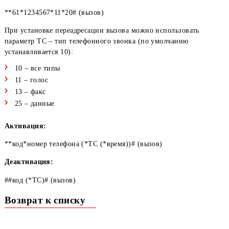
переадресация.
Пример
Переадресация всех голосовых звонков, когда номер не отве
в течение 20 секунд, на городской номер 123-45-67 (возмо
значения интервала времени: 5, 10, 15, 20, 25, и 30 секунд):
**61*1234567*11*20# (вызов)
При установке переадресации вызова можно использовать
параметр ТС – тип телефонного звонка (по умолчанию
устанавливается 10):
10 – все типы
11 – голос
13 – факс
25 – данные
Активация: