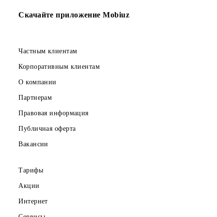
**код*номер телефона (*ТС (*время))# (вызов)
Деактивация:
##код (*ТС)# (вызов)
Возврат к списку
Скачайте приложение Mobiuz
Частным клиентам
Корпоративным клиентам
О компании
Партнерам