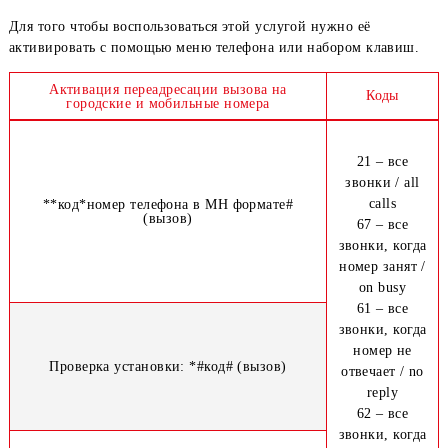
междугородный и международный номер через соответств
код) или мобильный номер.
Для того чтобы воспользоваться этой услугой нужно её
активировать с помощью меню телефона или набором клав
Активация переадресации вызова на
Коды
городские и мобильные номера
21 – вс
звонки / 
calls
**код*номер телефона в МН формате#
(вызов)
67 – вс
звонки, к
номер зан
on bus
61 – вс
звонки, к
номер 