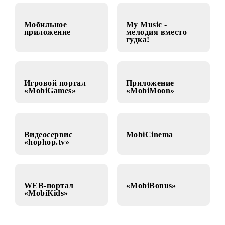
«MobiMusic»
Мобильное
My Music -
приложение
мелодия вместо
гудка!
Игровой портал
Приложение
«MobiGames»
«MobiMoon»
Видеосервис
MobiCinema
«hophop.tv»