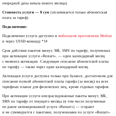
и получает полные пакеты минут, МБ, SMS по тарифному п
в любой день до окончания текущего месяца (не дожидаясь
очередной даты начала нового месяца).
Стоимость услуги — 0 сум
(оплачивается только абонентск
плата за тариф).
Подключение:
Подключение услуги доступно в
мобильном приложении
Mo
и через USSD-команду *1#
Срок действия пакетов минут, МБ, SMS по тарифу, получе
при активации услуги «Restart», — один календарный меся
с момента активации. Следующее списание абонентской пл
по тарифу — также через один календарный месяц.
Активация услуги доступна только при балансе, достаточно
списания полной абонентской платы тарифа (за месяц) на в
тарифных планах для физических лиц, кроме годовых тариф