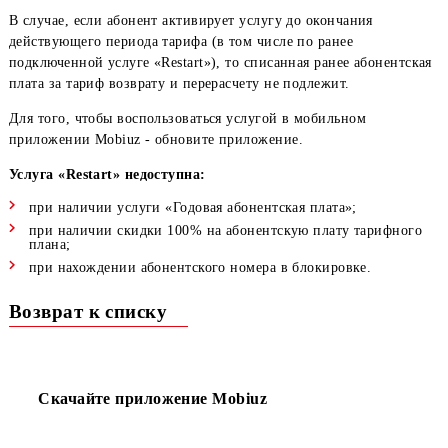
При активации услуги неизрасходованные пакеты минут, М
SMS по тарифу от текущего месяца (в том числе полученны
по ранее активированной услуге «Restart») — сгорают
и не суммируется с пакетами, полученными по услуге «Resta
В случае, если абонент активирует услугу до окончания
действующего периода тарифа (в том числе по ранее
подключенной услуге «Restart»), то списанная ранее абонен
плата за тариф возврату и перерасчету не подлежит.
Для того, чтобы воспользоваться услугой в мобильном
приложении Mobiuz - обновите приложение.
Услуга «Restart» недоступна:
при наличии услуги «Годовая абонентская плата»;
при наличии скидки 100% на абонентскую плату тарифн
плана;
при нахождении абонентского номера в блокировке.
Возврат к списку