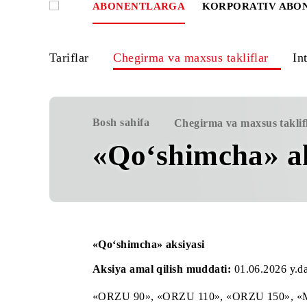
ABONENTLARGA
KORPORATIV
Tariflar
Chegirma va maxsus takliflar
Bosh sahifa
Chegirma va maxsus 
«Qo‘shimcha» 
«Qo‘shimcha» aksiyasi
Aksiya amal qilish muddati:
01.06.202