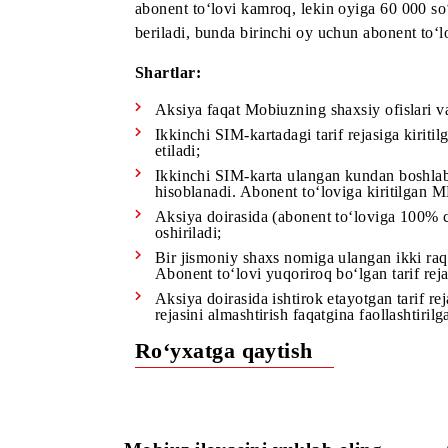
«ORZU 90», «ORZU 110», «ORZU 150», «
abonent to‘lovi kamroq, lekin oyiga 60 
beriladi, bunda birinchi oy uchun abone
Shartlar:
Aksiya faqat Mobiuzning shaxsiy ofis
Ikkinchi SIM-kartadagi tarif rejasig
etiladi;
Ikkinchi SIM-karta ulangan kundan bo
hisoblanadi. Abonent to‘loviga kirit
Aksiya doirasida (abonent to‘loviga
oshiriladi;
Bir jismoniy shaxs nomiga ulangan ik
Abonent to‘lovi yuqoriroq bo‘lgan ta
Aksiya doirasida ishtirok etayotgan ta
rejasini almashtirish faqatgina faoll
Ro‘yxatga qaytish