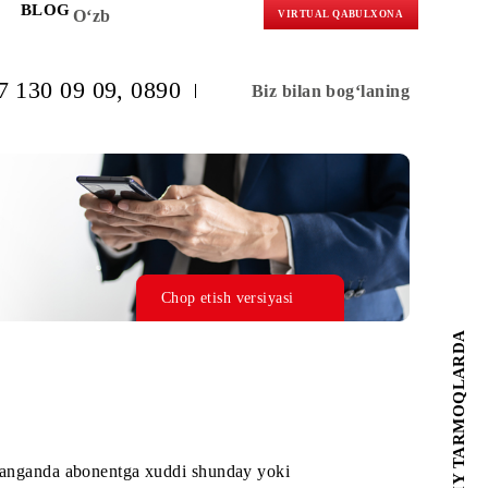
KORLARGA
BLOG
O‘zb
VIRTUAL 
(+998) 97 130 09 09
, 0890
Biz bilan b
Chop etish versiyasi