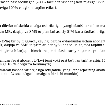
Mazza 70», «Xotirjam 80», «Xotirjam 100» tarif rejalar
000 so‘mdan past bo‘lmagan («XL» tarifidan tashqari) tarif 
nt to‘loviga 100% chegirma taqdim etiladi.
lari va dilerlar ofislarida amalga oshiriladigan yangi ulani
a kiritilgan MB, daqiqa va SMS to‘plamlari asosiy SIM-karta
shlab to‘liq bir oy tugagach, keyingi barcha oylar/kunlar u
ilgan MB, daqiqa va SMS to‘plamlari har oy/kunda to‘liq haj
 100% chegirma bilan) qo‘shimcha raqamni ulash asosiy raq
ki raqamdan faqat abonent to‘lovi teng yoki past bo‘lgan t
rif rejasiga 100% chegirma berilmaydi;
rif rejalardan boshqa tarif rejasiga o‘tilganda, yangi tarif re
ashtirilganidan 24 soat o‘tgach amalga oshirilishi mumkin).