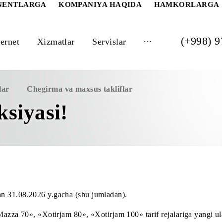
 ABONENTLARGA
KOMPANIYA HAQIDA
HAM
...
Internet
Xizmatlar
Servislar
takliflar
Chegirma va maxsus takliflar
aksiyasi!
6 y.dan 31.08.2026 y.gacha (shu jumladan).