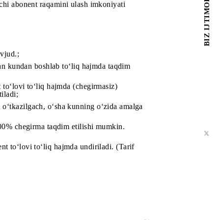
iga yangi ulanganda abonentga xuddi shunday yoki
rejasiga ikkinchi abonent raqamini ulash imkoniyati
shlar uchun mavjud.;
 faollashtirilgan kundan boshlab to‘liq hajmda taqdim
chun abonent to‘lovi to‘liq hajmda (chegirmasiz)
mda taqdim etiladi;
am ro‘yxatdan o‘tkazilgach, o‘sha kunning o‘zida amalga
arif rejasiga 100% chegirma taqdim etilishi mumkin.
jasining abonent to‘lovi to‘liq hajmda undiriladi. (Tarif