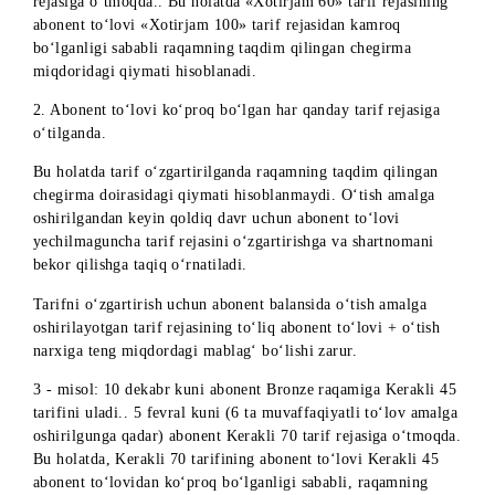
to‘lovi kamroq bo‘lgan tarif rejasiga (har oylik yoki yillik
abonent to‘lovli) o‘tilganda.
Ushbu vaziyatda, tarif rejasi o‘zgartirilganda
abonent raqamning taqdim qilingan chegirma doirasidagi
qiymatini to‘lashi zarur.
Tarifni o‘zgartirish uchun abonent balansida raqamning taqd
qilingan chegirma miqdoridagi qiymati + o‘tish amalga
oshirilayotgan tarif rejasining to‘liq abonent to‘lovi + o‘tish
narxiga teng miqdordagi mablag‘ bo‘lishi zarur.
1 - misol: 10-dekabrda abonent «Bronze» raqamini «Kerakli
70» tarifiga uladi. 5-fevralda (to‘liq abonent to‘lovi 6 marta
yechib olinmaguncha) «Kerakli 55» tarif rejasiga o‘tmoqda.
holatda «Kerakli 55» tarif rejasining abonent to‘lovi «Kerakl
70» tarif rejasidan kamroq bo‘lganligi sababli raqamning
taqdim qilingan chegirma miqdoridagi qiymati hisoblanadi.
2 - misol: 10 dekabr kuni abonent Super Gold raqamiga