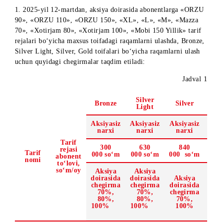
Aksiya o‘tkazilish davri: 2024-yil 3-dekabrdan 2027-yil 5-
yanvargacha (shu jumladan).
1. 2025-yil 12-martdan, aksiya doirasida abonentlarga «OR
90», «ORZU 110», «ORZU 150», «XL», «L», «M», «Mazza
70», «Xotirjam 80», «Xotirjam 100», «Mobi 150 Yillik» tari
rejalari bo‘yicha maxsus toifadagi raqamlarni ulashda, Bronz
Silver Light, Silver, Gold toifalari bo‘yicha raqamlarni ulas
uchun quyidagi chegirmalar taqdim etiladi:
Jadva
Silver
Bronze
Silver
Light
Aksiyasiz
Aksiyasiz
Aksiyasiz
narxi
narxi
narxi
Tarif
300
630
840
rejasi
Tarif
000 so‘m
000 so‘m
000 so‘
abonent
nomi
to‘lovi,
so‘m/oy
Aksiya
Aksiya