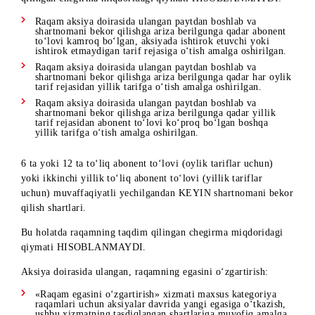
miqdoridagi qiymati hisoblanmaydi.
6 ta, 12 ta yoki 24 ta to‘liq oy uchun abonent to‘lovi (oylik
tariflar uchun) yoki ikkinchi to‘liq abonent to‘lovi (yillik
tariflar uchun) YECHILGANDAN SO‘NG tarif rejasini
o‘zgartirishning shartlari.
Bu holatda, har qanday tarif o‘zgartirilganda, berilgan
chegirma miqdoridagi raqam narxi hisobga olinmaydi.
Tarif o‘zgartirish uchun abonentning balansida yangi tarif
rejasiga o‘tish uchun to‘liq abonent to‘lovining miqdori va
o‘tish narxi summasi bo‘lishi kerak.
6 ta, 12 ta yoki 24 ta to‘liq abonent to‘lovi (oylik tariflar
uchun) yoki ikkinchi yillik to‘liq abonent to‘lovi (yillik
tariflar uchun) muvaffaqiyatli YECHILGMAGUNCA
shartnomani bekor qilish shartlari
Raqamni bekor qilishda quyidagi holatlarda raqamning taqd
qilingan chegirma miqdoridagi qiymati hisoblanadi: