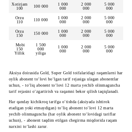
Aksiya
Aksiya
doirasida
doirasida
doirasida
chegirma
chegirma
chegirma
20%,
50%,
60%,
40%,
80%
80%
80%
Mazza
3 000
5 000
10 000
70 000
70
000
000
000
Xotirjam
3 000
5 000
10 000
80 000
80
000
000
000
3 000
5 000
10 000
Orzu 90
90 000
000
000
000
Xotirjam
1 000
2 000
5 000
100 000
100
000
000
000
Orzu
1 000
2 000
5 000
110 000
110
000
000
000
Orzu
1 000
2 000
5 000
150 000
150
000
000
000
Mobi
1 500
1 000
2 000
5 000
150
000
000
000
000