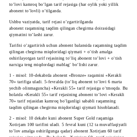
(88)800.
Kompaniya aksiyada ishtirok etmaydigan abonent raqamla
ro‘yxatini belgilash huquqini o‘zida saqlab qoladi.
Raqamlar soni – cheklangan.
Bronze, Silver Light, Silver, Gold, Super Gold, Platinum
Light, Platinum, Platinum Plus, Super Platinum toifasida
raqamlar 31.12.2025y. gacha tugab qolgan taqdirda, Aksi
muddatidan avval to‘xtatiladi.
6 ta, 12 ta yoki 24 ta to‘liq oy uchun abonent to‘lovi (oylik
tariflar uchun) yoki ikkinchi to‘liq abonent to‘lovi (yillik
tariflar uchun) YECHILGUNGA QADAR tarif rejasini
o‘zgartirishning shartlari
Aksiya doirasida ulangan abonent, shaxsni tasdiqlovchi
hujjatning asl nusxasi bilan birga «UMS» MChJ shaxsiy ofisi
tegishli ariza bilan murojaat qilgan holda yoki call-markazga
qo‘ng‘iroq qilib tarif rejasini o‘zgartirish imkoniyatiga ega.
1. Aksiyada ishtirok etuvchi yoki ishtirok etmayotgan, abone