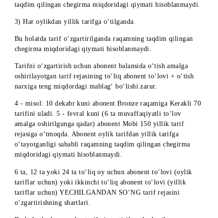
Xotirjam 100 tarifini uladi. 5 fevral kuni (12 ta muvaffaqiyat
to‘lov amalga oshirilgunga qadar) abonent Xotirjam 60 tarif
rejasiga o‘tmoqda.. Bu holatda «Xotirjam 60» tarif rejasinin
abonent to‘lovi «Xotirjam 100» tarif rejasidan kamroq
bo‘lganligi sababli raqamning taqdim qilingan chegirma
miqdoridagi qiymati hisoblanadi.
2. Abonent to‘lovi ko‘proq bo‘lgan har qanday tarif rejasiga
o‘tilganda.
Bu holatda tarif o‘zgartirilganda raqamning taqdim qilingan
chegirma doirasidagi qiymati hisoblanmaydi. O‘tish amalga
oshirilgandan keyin qoldiq davr uchun abonent to‘lovi
yechilmaguncha tarif rejasini o‘zgartirishga va shartnomani
bekor qilishga taqiq o‘rnatiladi.
Tarifni o‘zgartirish uchun abonent balansida o‘tish amalga
oshirilayotgan tarif rejasining to‘liq abonent to‘lovi + o‘tish
narxiga teng miqdordagi mablag‘ bo‘lishi zarur.
3 - misol: 10 dekabr kuni abonent Bronze raqamiga Kerakli 