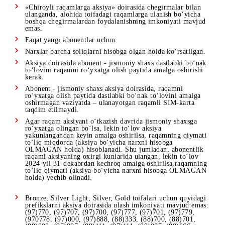
Har qanday kichikroq tarifga o‘tishda (aksiyada ishtirok
etadigan yoki etmaydigan) to‘liq abonent to‘lovi 24 marta
yechib olinmaguncha yoki to‘liq abonent to‘lovi 2 marta
yechib olinmaguncha (yillik tariflar uchun) - abonent taqdim
etilgan chegirma miqdorida raqam narxini to‘lashi zarur.
Super Gold, Platinum Light, Platinum, Platinum Plus, Super
Platinum toifalaridagi abonent raqamlarini ulash Mobiuzning
shaxsiy ofislarida mavjud.
Aksiya doirasida 2025-yil 11-mart (shu jumladan) gacha ulan
bo‘lgan abonentlar uchun aksiya shartlari ulanish vaqtida
amalda bo‘lgan holatda qoladi.
Aksiya shartlari:
«Chiroyli raqamlarga aksiya» doirasida chegirmalar bilan
ulanganda, alohida toifadagi raqamlarga ulanish bo‘yicha
boshqa chegirmalardan foydalanishning imkoniyati mavju
emas.
Faqat yangi abonentlar uchun.