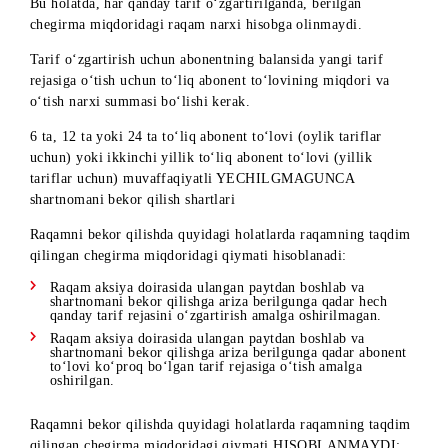
tarifini uladi.. 5 fevral kuni (6 ta muvaffaqiyatli to‘lov amal
oshirilgunga qadar) abonent Kerakli 70 tarif rejasiga o‘tmoq
Bu holatda, Kerakli 70 tarifining abonent to‘lovi Kerakli 45
abonent to‘lovidan ko‘proq bo‘lganligi sababli, raqamning
taqdim qilingan chegirma miqdoridagi qiymati hisoblanmayd
3) Har oylikdan yillik tarifga o‘tilganda.
Bu holatda tarif o‘zgartirilganda raqamning taqdim qilingan
chegirma miqdoridagi qiymati hisoblanmaydi.
Tarifni o‘zgartirish uchun abonent balansida o‘tish amalga
oshirilayotgan tarif rejasining to‘liq abonent to‘lovi + o‘tish
narxiga teng miqdordagi mablag‘ bo‘lishi zarur.
4 - misol: 10 dekabr kuni abonent Bronze raqamiga Kerakli 
tarifini uladi. 5 - fevral kuni (6 ta muvaffaqiyatli to‘lov
amalga oshirilgunga qadar) abonent Mobi 150 yillik tarif
rejasiga o‘tmoqda. Abonent oylik tarifdan yillik tarifga
o‘tayotganligi sababli raqamning taqdim qilingan chegirma