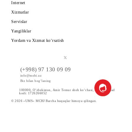
Agar amaldagi abonent raqamni yangi egasi nomiga o'tkazish
uchun belgilangan summani to‘lashdan bosh tortsa, «Raqamn
egasini o‘zgartirish» xizmati taqdim etilmaydi.
Agar raqam aksiya doirasida ulanishidan boshlab raqam egasi
o‘zgartirishgacha tarif bo‘yicha abonent to‘lovlari kerakli
miqdorda amalga oshirilmagan bo‘lsa, taqdim etilgan chegir
miqdoridagi raqamni ulash uchun narx amaldagi abonentga
hisoblanmaydi.
Alohida toifadagi raqamlar ro‘yxati
2.1 МБ
Ro‘yxatga qaytish
Mobiuz ilovasini yuklab oling