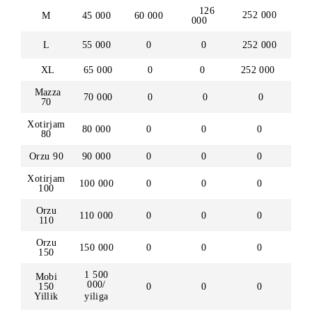
doirasida
doirasida
Aksiya
chegirma
chegirma
doirasida
70%,
70%,
chegirma
80%,
80%,
70%,
100%
100%
100%
126
252 000
M
45 000
60 000
000
L
55 000
0
0
252 000
XL
65 000
0
0
252 000
Mazza
70 000
0
0
0
70
Xotirjam
80 000
0
0
0
80
Orzu 90
90 000
0
0
0
Xotirjam
100 000
0
0
0
100
Orzu
110 000
0
0
0