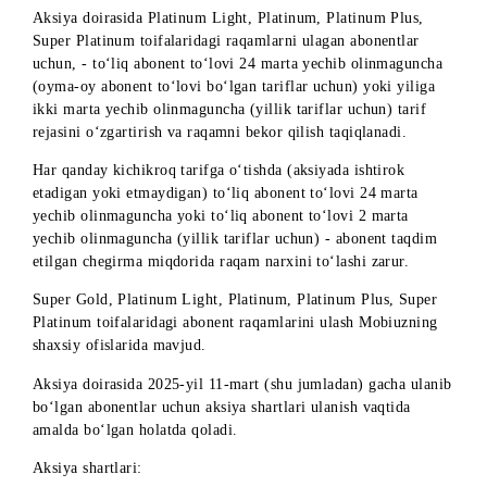
Yillik
yiliga
Aksiya doirasida Gold, Super Gold toifalaridagi raqamlarni 
oylik abonent to‘lovi bo‘lgan tarif rejasiga ulagan abonentlar
uchun, - to‘liq abonent to‘lovi 12 marta yechib olinmagunch
tarif rejasini o‘zgartirish va raqamni bekor qilish taqiqlanadi
Har qanday kichikroq tarifga o‘tishda (aksiyada ishtirok
etadigan yoki etmaydigan) to‘liq abonent to‘lovi 12 marta
yechib olinmaguncha (har oylik abonent to‘lovidagi tariflar
uchun), - abonent taqdim etilgan chegirma miqdorida raqam
narxini to‘lashi zarur.
Aksiya doirasida Platinum Light, Platinum, Platinum Plus,
Super Platinum toifalaridagi raqamlarni ulagan abonentlar
uchun, - to‘liq abonent to‘lovi 24 marta yechib olinmagunch
(oyma-oy abonent to‘lovi bo‘lgan tariflar uchun) yoki yiliga
ikki marta yechib olinmaguncha (yillik tariflar uchun) tarif
rejasini o‘zgartirish va raqamni bekor qilish taqiqlanadi.