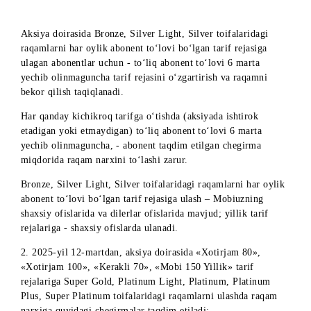
110
Orzu
150 000
0
0
0
150
1 500
Mobi
000/
150
0
0
0
Yillik
yiliga
Aksiya doirasida Bronze, Silver Light, Silver toifalaridagi
raqamlarni har oylik abonent to‘lovi bo‘lgan tarif rejasiga
ulagan abonentlar uchun - to‘liq abonent to‘lovi 6 marta
yechib olinmaguncha tarif rejasini o‘zgartirish va raqamni
bekor qilish taqiqlanadi.
Har qanday kichikroq tarifga o‘tishda (aksiyada ishtirok
etadigan yoki etmaydigan) to‘liq abonent to‘lovi 6 marta
yechib olinmaguncha, - abonent taqdim etilgan chegirma
miqdorida raqam narxini to‘lashi zarur.
Bronze, Silver Light, Silver toifalaridagi raqamlarni har oyl