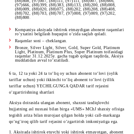
Narxlar barcha soliqlarni hisobga olgan holda ko‘rsatilga
Aksiya doirasida abonent - jismoniy shaxs dastlabki bo‘n
to‘lovini raqamni ro‘yxatga olish paytida amalga oshirish
kerak.
Abonent - jismoniy shaxs aksiya doirasida, raqamni
ro‘yxatga olish paytida dastlabki bo‘nak to‘lovini amalga
oshirmagan vaziyatda – ulanayotgan raqamli SIM-karta
taqdim etilmaydi.
Agar raqam aksiyani o‘tkazish davrida jismoniy shaxsga
ro‘yxatga olingan bo‘lsa, lekin to‘lov aksiya
yakunlangandan keyin amalga oshirilsa, raqamning qiyma
to‘liq miqdorda (aksiya bo‘yicha narxni hisobga
OLMAGAN holda) hisoblanadi. Shu jumladan, abonentli
raqami aksiyaning oxirgi kunlarida ulangan, lekin to‘lov
2024-yil 31-dekabrdan kechroq amalga oshirilsa,raqamni
to‘liq qiymati (aksiya bo‘yicha narxni hisobga OLMAG
holda) yechib olinadi.
Bronze, Silver Light, Silver, Gold toifalari uchun quyida
prefikslarni aksiya doirasida ulash imkoniyati mavjud ema
(97)770, (97)707, (97)700, (97)777, (97)701, (97)779,
(970778, (97)000, (97)888, (88)333, (88)700, (88)701,
(88)808, (97)007, (88)111, (97)111, (88)007, (88)666,
(97)666, (88)399, (88)383, (88)133, (88)200, (88)008,
(88)009, (88)020, (88)075, (88)202, (88)208, (88)408,
(88)702, (88)703, (88)707, (97)008, (97)009, (97)202,