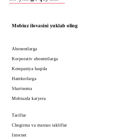
Toshkent metropoliteni tarixi haqida bu yerda o‘qing
Ro‘yxatga qaytish
Mobiuz ilovasini yuklab oling
Abonentlarga
Korporativ abonentlarga
Kompaniya haqida
Hamkorlarga
Shartnoma