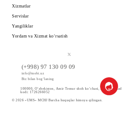
Mobiuzda karyera
Tariflar
Chegirma va maxsus takliflar
Internet
Xizmatlar
Servislar
Yangiliklar
Yordam va Xizmat ko‘rsatish
(+998) 97 130 09 09
info@mobi.uz
Biz bilan bog‘laning