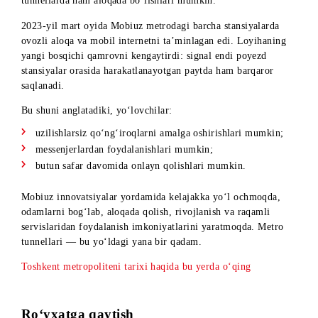
Endi Mobiuz abonentlari nafaqat stansiyalarda, balki Toshke
metropolitenining butun yo‘nalishi bo‘ylab, jumladan
tunnellarda ham aloqada bo‘lishlari mumkin.
2023-yil mart oyida Mobiuz metrodagi barcha stansiyalarda
ovozli aloqa va mobil internetni ta’minlagan edi. Loyihaning
yangi bosqichi qamrovni kengaytirdi: signal endi poyezd
stansiyalar orasida harakatlanayotgan paytda ham barqaror
saqlanadi.
Bu shuni anglatadiki, yo‘lovchilar:
uzilishlarsiz qo‘ng‘iroqlarni amalga oshirishlari mumkin;
messenjerlardan foydalanishlari mumkin;
butun safar davomida onlayn qolishlari mumkin.
Mobiuz innovatsiyalar yordamida kelajakka yo‘l ochmoqda,
odamlarni bog‘lab, aloqada qolish, rivojlanish va raqamli
servislaridan foydalanish imkoniyatlarini yaratmoqda. Metro
tunnellari — bu yo‘ldagi yana bir qadam.