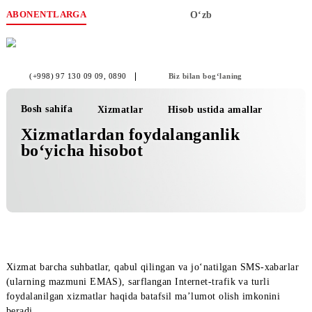
ABONENTLARGA
O‘zb
(+998) 97 130 09 09
, 0890
Biz bilan bog‘laning
Bosh sahifa
Xizmatlar
Hisob ustida amallar
Xizmatlardan foydalanganlik
bo‘yicha hisobot
Xizmat barcha suhbatlar, qabul qilingan va jo‘natilgan SMS-xab