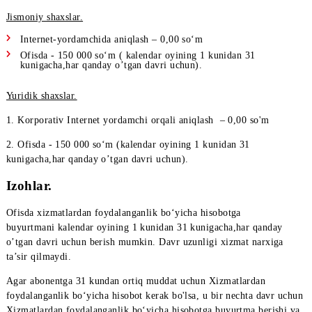
Xizmatga murojaat qilgan shaxsga berilgan ishonchnoma
Ishonchli vakilning shaxsini tasdiqlovchi hujjat.
Narxi qancha?
Jismoniy shaxslar.
Intеrnеt-yordamchida aniqlash – 0,00 so‘m
Ofisda - 150 000 so‘m ( kalendar oyining 1 kunidan 31
kunigacha,har qanday o’tgan davri uchun).
Yuridik shaxslar.
1. Korporativ Internet yordamchi orqali aniqlash – 0,00 so'm
2. Ofisda - 150 000 so‘m (kalendar oyining 1 kunidan 31
kunigacha,har qanday o’tgan davri uchun).
Izohlar.
Ofisda xizmatlardan foydalanganlik bo‘yicha hisobotga