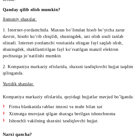
(ularning mazmuni EMAS), sarflangan Internet-trafik va turli
foydalanilgan xizmatlar haqida batafsil ma’lumot olish imkonini
beradi.
Qanday qilib olish mumkin?
Jismoniy shaxslar.
1. Intеrnеt-yordamchida. Maxsus bo‘limdan hisob bo‘yicha zaru
davrni, hisobi ko‘rib chiqildi, shuningdek, uni olish usuli tanlab
olinadi. Intеrnеt-yordamchi vositasida olingan fayl saqlab olish,
shuningdek, shakllantirilgan fayl ko‘rsatilgan manzil elеktron
pochtasiga jo‘natilishi mumkin.
2. Kompaniya markaziy ofislarida, shaxsni tasdiqlovchi hujjat t
qilinganda.
Yuridik shaxslar.
Kompaniya markaziy ofislarida, quyidagi hujjatlar mavjud bo’l
Firma blankasida rahbar imzosi va muhr bilan xat