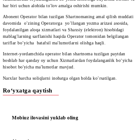
buyurtmani kalendar oyining 1 kunidan 31 kunigacha,har qanda
o’tgan davri uchun berish mumkin. Davr uzunligi xizmat narxig
ta’sir qilmaydi.
Agar abonentga 31 kundan ortiq muddat uchun Xizmatlardan
foydalanganlik bo‘yicha hisobot kerak bo'lsa, u bir nechta davr
Xizmatlardan foydalanganlik bo‘yicha hisobotga buyurtma beris
har biri uchun alohida to'lov amalga oshirishi mumkin.
Abonent Operator bilan tuzilgan Shartnomaning amal qilish mud
davomida o’zining Operatorga yo’llangan yozma arizasi asosid
foydalanilgan aloqa xizmatlari va Shaxsiy (elektron) hisobidagi
mablag'larning sarflanishi haqida Operator tomonidan belgilang
tariflar bo’yicha batafsil ma'lumotlarni olishga haqli.
Internet-yordamchida operator bilan shartnoma tuzilgan paytdan
boshlab har qanday oy uchun Xizmatlardan foydalanganlik bo‘y
hisobot bo'yicha ma'lumotlar mavjud.
Narxlar barcha soliqlarni inobatga olgan holda ko’rsatilgan.