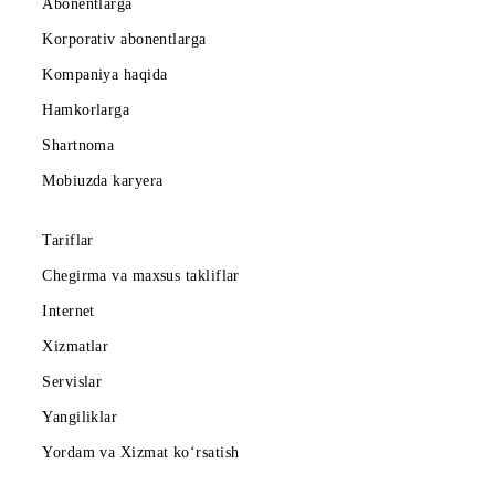
Ro‘yxatga qaytish
Mobiuz ilovasini yuklab oling
Abonentlarga
Korporativ abonentlarga
Kompaniya haqida
Hamkorlarga
Shartnoma
Mobiuzda karyera
Tariflar