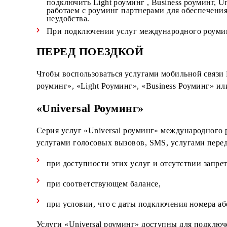
В сетях некоторых роуминг партнеров, пе
голосовыми вызовами в роуминге при пое
подключить Light роуминг , Business роуми
работаем с роуминг партнерами для обес
неудобства.
При подключении услуг международного р
ПЕРЕД ПОЕЗДКОЙ
Чтобы воспользоваться услугами мобильной с
роуминг», «Light Роуминг», «Business Роум
«Universal Роуминг»
Серия услуг «Universal роуминг» междунаро
услугами голосовых вызовов, SMS, услугам
при доступности этих услуг и отсутствии