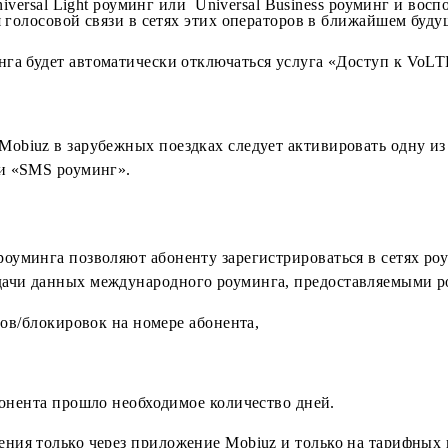
решедших на стандарт VoLTE и отключивших услуги свя
здках в следующие страны: Япония, США, Австралия, 
нг, Universal Light роуминг или Universal Business ро
печения голосовой связи в сетях этих операторов в б
оуминга будет автоматически отключаться услуга «До
вязи Mobiuz в зарубежных поездках следует активиров
инг» или «SMS роуминг».
дного роуминга позволяют абоненту зарегистрировать
и передачи данных международного роуминга, предост
 запретов/блокировок на номере абонента,