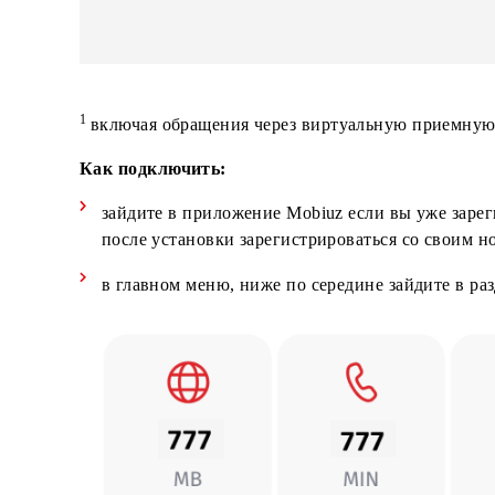
Абонентам – физическим
лицам, всех тарифных
Mobiuz
планов (если иное не
указано в условиях ТП);
1
включая обращения через виртуальную при
Как подключить:
зайдите в приложение Mobiuz если вы уже 
после установки зарегистрироваться со с
в главном меню, ниже по середине зайдит