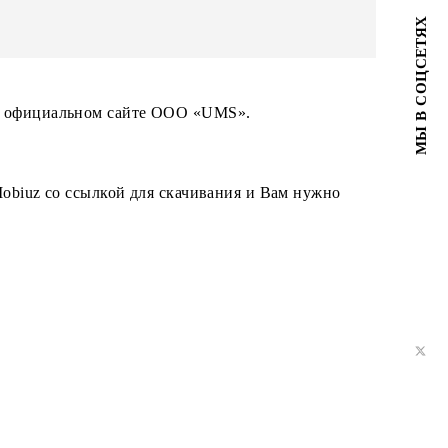
чанию
Mobiuz App
;
USSD меню:
p
;
*111*012#
0.00 сум
на 30/90/180 дней,
ю:
суммарно 360
;
дней;
6012;
 доступные на официальном сайте ООО «UMS».
ложению Mobiuz со ссылкой для скачивания и Вам н