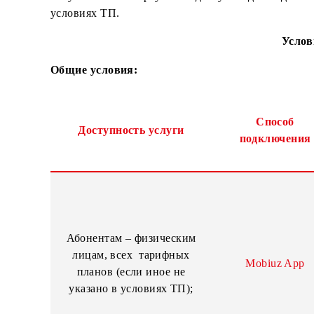
при соответствующем балансе,
при условии, что с даты подключения ном
Услуги «Universal роуминг» доступны для по
условиях ТП.
Общие условия:
Спос
Доступность услуги
подклю