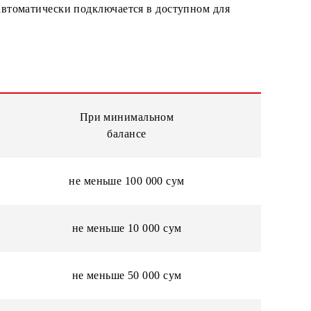
obiuz проводит анализ показателей абонента по крите
sal» роуминг автоматически подключается в доступном 