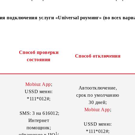
ера абонента прошло необходимое количество дней.
дключения только через приложение Mobiuz и только н
Условия подключения услуги «Universal роуминг» (в
об
Способ проверки
Способ отклю
чения
состояния
Mobiuz App
;
Автоотключе
USSD меню: