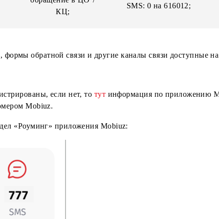
срок по умол
*111*012#;
30 дней;
Mobiuz Ap
 App
SMS: 3 на 616012;
Интернет
USSD мен
помощник;
*111*012#
1
обращение в ЦО
/
SMS: 0 на 61
КЦ;
емную, формы обратной связи и другие каналы связи
зарегистрированы, если нет, то
тут
информация по при
воим номером Mobiuz.
е в раздел «Роуминг» приложения Mobiuz: