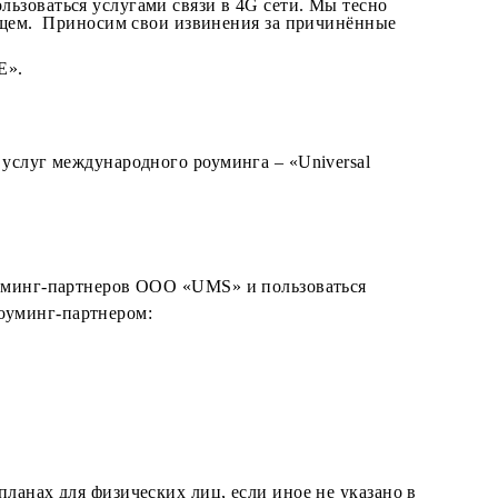
зи в сетях 2G и 3G, могут возникать затруднения с
Китай и Сингапур и.т.п. Для стабильной связи реком
уминг и воспользоваться услугами связи в 4G сети. Мы 
лижайшем будущем. Приносим свои извинения за причи
ступ к VoLTE».
ать одну из услуг международного роуминга – «Univer
ся в сетях роуминг-партнеров ООО «UMS» и пользоват
авляемыми роуминг-партнером: