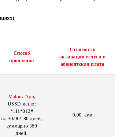
а тарифных планах для физических лиц, если иное не у
о всех вариациях)
Стоимость
Способ
чения
активации услу
продления
абонентская п
ние,