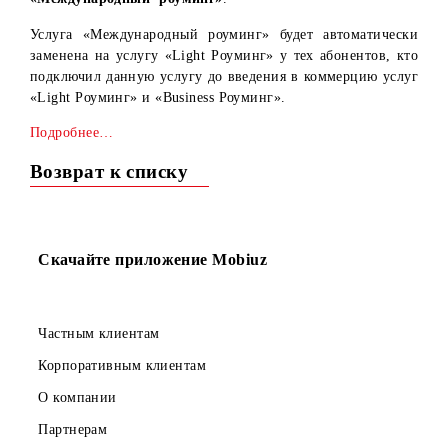
1 июня намечается коммерческий запуск новых услуг
«Light роуминг»
и
«Business роуминг»
взамен услу
«Международный роуминг»
.
Услуга «Международный роуминг» будет автоматичес
заменена на услугу «Light Роуминг» у тех абонентов, 
подключил данную услугу до введения в коммерцию ус
«Light Роуминг» и «Business Роуминг».
Подробнее…
Возврат к списку
Скачайте приложение Mobiuz
Частным клиентам