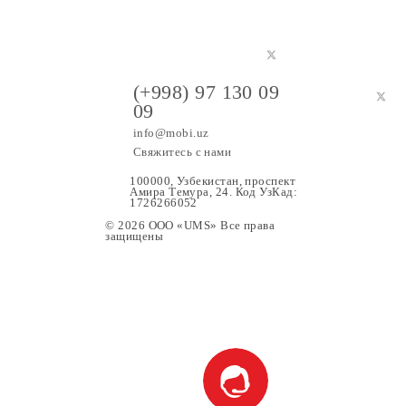
(+998) 97 130 09
09
info@mobi.uz
Свяжитесь с нами
100000, Узбекистан, проспе
Амира Темура, 24. Код УзК
1726266052
© 2026 OOO «UMS» Все права
защищены
ание