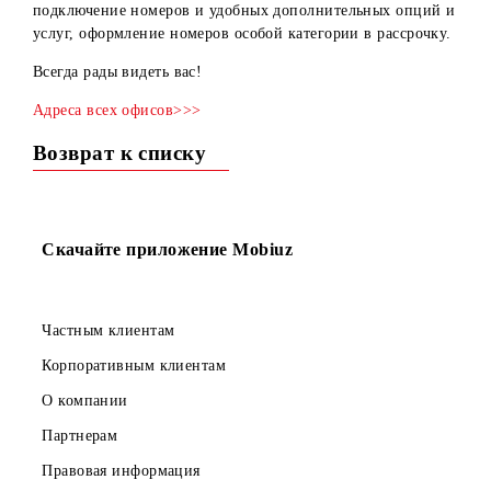
Все офисы работают с 8.00 до 22.00 (кроме ТРЦ
«Мегапланет» - с 10.00 до 22.00) без перерывов на обед 
выходных. Они оказывают широкий спектр услуг
мобильной связи: помощь в подборе тарифного плана,
подключение номеров и удобных дополнительных опций
услуг, оформление номеров особой категории в рассрочк
Всегда рады видеть вас!
Адреса всех офисов>>>
Возврат к списку
Скачайте приложение Mobiuz
Частным клиентам