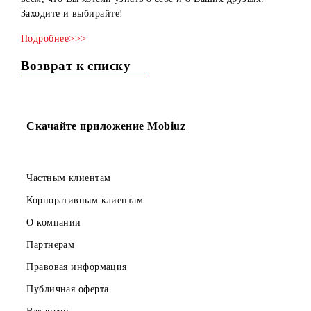
друга? Верите в психологию имен?
Контент-провайдер
ООО «Smart Mobile Group»
с радостью расскажет Вам об
всем, что Вы хотели узнать о себе и о Ваших друзьях.
Заходите и выбирайте!
Подробнее>>>
Возврат к списку
Скачайте приложение Mobiuz
Частным клиентам
Корпоративным клиентам
О компании
Партнерам