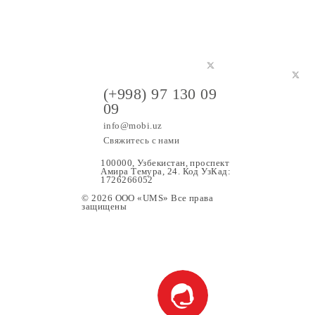
(+998) 97 130 09
09
info@mobi.uz
Свяжитесь с нами
100000, Узбекистан, проспе
Амира Темура, 24. Код УзК
1726266052
© 2026 OOO «UMS» Все права
защищены
ание