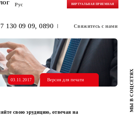
НЕРАМ
БЛОГ
Рус
ВИРТУАЛЬНАЯ 
(+998) 97 130 09 09
, 0890
Свяжитес
рах!
03.11.2017
Версия для печати
ы и проявляйте свою эрудицию, отвечая на