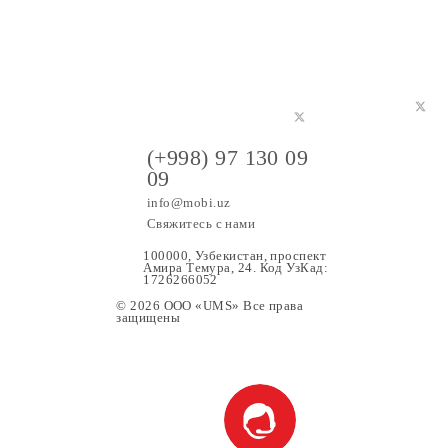
(+998) 97 130 09
09
info@mobi.uz
Свяжитесь с нами
100000, Узбекистан, проспе
Амира Темура, 24. Код УзК
1726266052
© 2026 OOO «UMS» Все права
защищены
ание