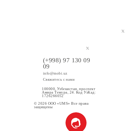
(+998) 97 130 09
09
info@mobi.uz
Свяжитесь с нами
100000, Узбекистан, проспе
Амира Темура, 24. Код УзК
1726266052
© 2026 OOO «UMS» Все права