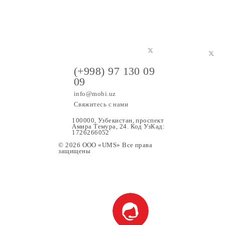
(+998) 97 130 09
09
info@mobi.uz
Свяжитесь с нами
100000, Узбекистан, проспе
Амира Темура, 24. Код УзК
1726266052
© 2026 OOO «UMS» Все права
защищены
ание