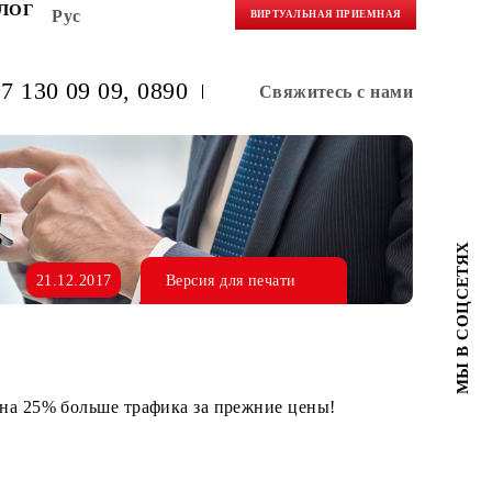
НЕРАМ
БЛОГ
Рус
ВИРТУАЛЬНАЯ 
(+998) 97 130 09 09
, 0890
Свяжитес
льше!
21.12.2017
Версия для печати
 получайте на 25% больше трафика за прежние цены!