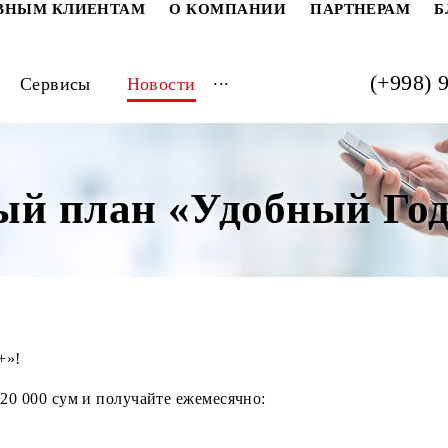
РАТИВНЫМ КЛИЕНТАМ
О КОМПАНИИ
ПАРТ
...
луги
Сервисы
Новости
ный план «Удобный
довой+»!
ь год 420 000 сум и получайте ежемесячно: