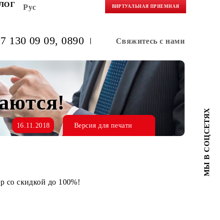
НЕРАМ
БЛОГ
Рус
ВИРТУАЛЬНАЯ 
(+998) 97 130 09 09
, 0890
Свяжитес
должаются!
16.11.2018
Версия для печати
асивый номер со скидкой до 100%!