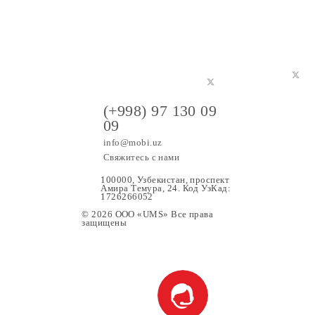
(+998) 97 130 09
09
info@mobi.uz
Свяжитесь с нами
100000, Узбекистан, проспе
Амира Темура, 24. Код УзК
1726266052
© 2026 OOO «UMS» Все права
защищены
ание