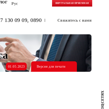
НЕРАМ
БЛОГ
Рус
ВИРТУАЛЬНАЯ 
(+998) 97 130 09 09
, 0890
Свяжитес
уминга
01.05.2023
Версия для печати