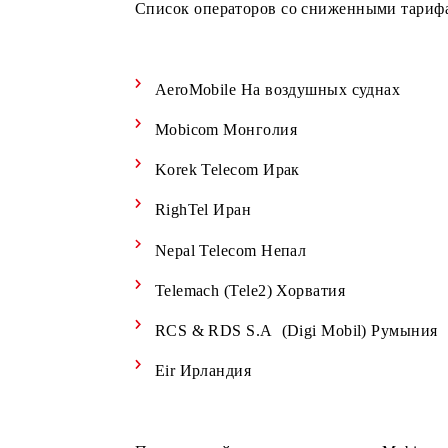
Рады сообщить что мы объявляем о 
Список операторов со сниженными 
AeroMobile На воздушных суднах
Mobicom Монголия
Korek Telecom Ирак
RighTel Иран
Nepal Telecom Непал
Telemach (Tele2) Хорватия
RCS & RDS S.A (Digi Mobil) Ру