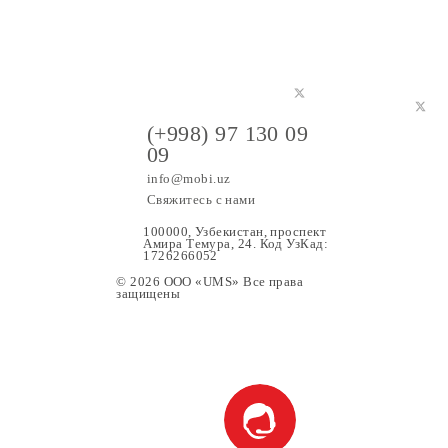
(+998) 97 130 09
09
info@mobi.uz
Свяжитесь с нами
100000, Узбекистан, проспе
Амира Темура, 24. Код УзК
1726266052
© 2026 OOO «UMS» Все права
защищены
ание