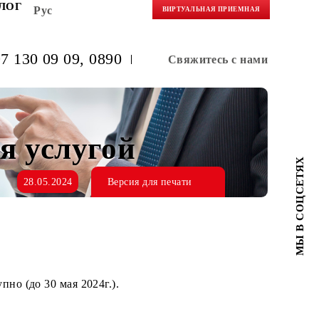
НЕРАМ
БЛОГ
Рус
ВИРТУАЛЬНАЯ 
(+998) 97 130 09 09
, 0890
Свяжитес
вания услугой
28.05.2024
Версия для печати
но недоступно (до 30 мая 2024г.).