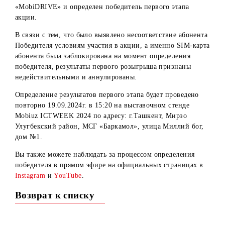
11.09.2024г. в прямом эфире на официальных страницах
компании был проведен розыгрыш в рамках акции
«MobiDRIVE» и определен победитель первого этапа
акции.
В связи с тем, что было выявлено несоответствие абонен
Победителя условиям участия в акции, а именно SIM-ка
абонента была заблокирована на момент определения
победителя, результаты первого розыгрыша признаны
недействительными и аннулированы.
Определение результатов первого этапа будет проведено
повторно 19.09.2024г. в 15:20 на выставочном стенде
Mobiuz ICTWEEK 2024 по адресу: г.Ташкент, Мирзо
Улугбекский район, МСГ «Баркамол», улица Миллий бог
дом №1.
Вы также можете наблюдать за процессом определения
победителя в прямом эфире на официальных страницах 
Instagram
и
YouTube
.